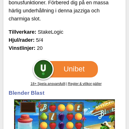
bonusfunktioner. Förbered dig på en massa
härlig underhållning i denna jazziga och
charmiga slot.
Tillverkare:
StakeLogic
Hjul/rader:
5/4
Vinstlinjer:
20
Unibet
18+ Spela ansvarsfullt
|
Regler & villkor gäller
Blender Blast