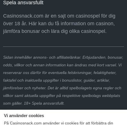
Spela ansvarsfullt
Casinosnack.com är en sajt om casinospel för dig
över 18 år. Här kan du få information om casinon,
jämföra bonusar och lära dig olika casinospel.
Sidan innehåller annons- och affiliatelänkar. Erbjudanden, bonusar,
odds, villkor och annan information kan ändras med kort varsel. Vi
reserverar oss därför för eventuella felskrivningar, felaktigheter,
faktafel och inaktuella uppgifter i bonuslistor, guider, artiklar,
jämförelser och nyheter. Det är alltid spelbolagets egna regler och
villkor samt aktuella uppgifter på respektive spelbolags webbplats
som gäller. 18+ Spela ansvarsfullt.
På Casinosnack.com använder vi cookies för att förbättra din