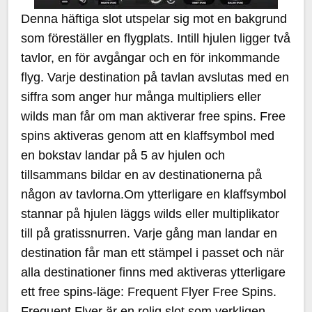
Denna häftiga slot utspelar sig mot en bakgrund
som föreställer en flygplats. Intill hjulen ligger två
tavlor, en för avgångar och en för inkommande
flyg. Varje destination på tavlan avslutas med en
siffra som anger hur många multipliers eller
wilds man får om man aktiverar free spins. Free
spins aktiveras genom att en klaffsymbol med
en bokstav landar på 5 av hjulen och
tillsammans bildar en av destinationerna på
någon av tavlorna.Om ytterligare en klaffsymbol
stannar på hjulen läggs wilds eller multiplikator
till på gratissnurren. Varje gång man landar en
destination får man ett stämpel i passet och när
alla destinationer finns med aktiveras ytterligare
ett free spins-läge: Frequent Flyer Free Spins.
Frequent Flyer är en rolig slot som verkligen