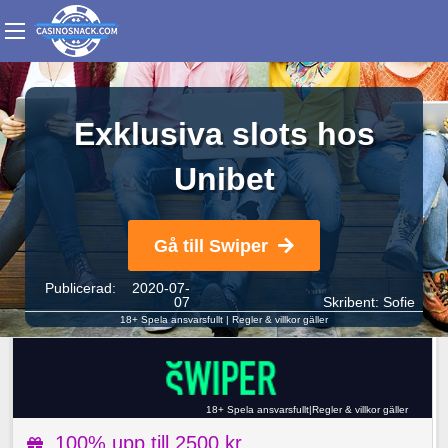
Exklusiva slots hos
Unibet
Gå till Swiper
Publicerad: 2020-07-
07
Skribent:
Sofie
18+ Spela ansvarsfullt
|
Regler & villkor gäller
18+ Spela ansvarsfullt
|
Regler & villkor gäller
100% upp till 2500 kr