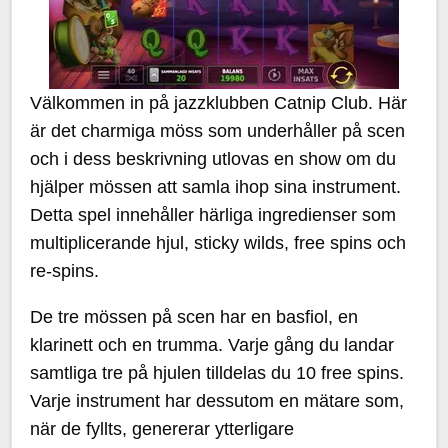
Välkommen in på jazzklubben Catnip Club. Här
är det charmiga möss som underhåller på scen
och i dess beskrivning utlovas en show om du
hjälper mössen att samla ihop sina instrument.
Detta spel innehåller härliga ingredienser som
multiplicerande hjul, sticky wilds, free spins och
re-spins.
De tre mössen på scen har en basfiol, en
klarinett och en trumma. Varje gång du landar
samtliga tre på hjulen tilldelas du 10 free spins.
Varje instrument har dessutom en mätare som,
när de fyllts, genererar ytterligare