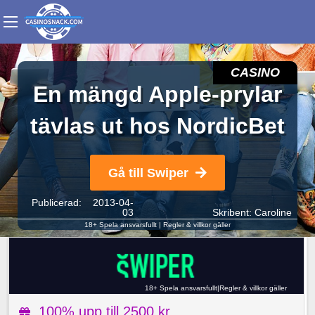
CASINO
En mängd Apple-prylar
tävlas ut hos NordicBet
Gå till Swiper
Publicerad: 2013-04-
03
Skribent:
Caroline
18+ Spela ansvarsfullt
|
Regler & villkor gäller
18+ Spela ansvarsfullt
|
Regler & villkor gäller
100% upp till 2500 kr