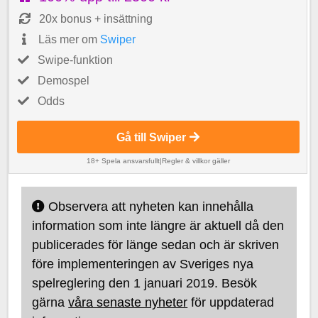
20x bonus + insättning
Läs mer om
Swiper
Swipe-funktion
Demospel
Odds
Gå till Swiper
18+ Spela ansvarsfullt
|
Regler & villkor gäller
Observera att nyheten kan innehålla
information som inte längre är aktuell då den
publicerades för länge sedan och är skriven
före implementeringen av Sveriges nya
spelreglering den 1 januari 2019. Besök
gärna
våra senaste nyheter
för uppdaterad