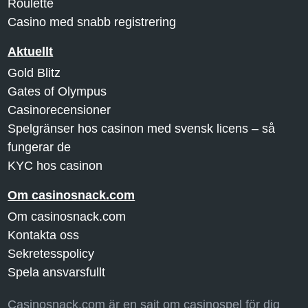
Roulette
Casino med snabb registrering
Aktuellt
Gold Blitz
Gates of Olympus
Casinorecensioner
Spelgränser hos casinon med svensk licens – så
fungerar de
KYC hos casinon
Om casinosnack.com
Om casinosnack.com
Kontakta oss
Sekretesspolicy
Spela ansvarsfullt
Casinosnack.com är en sajt om casinospel för dig