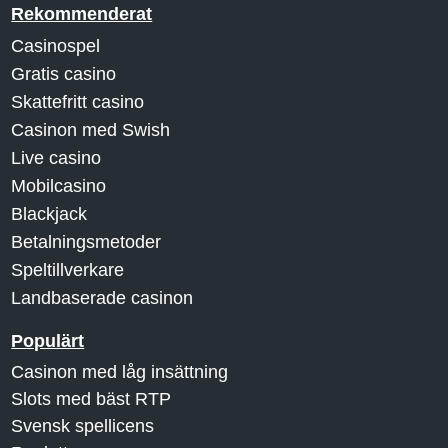
Rekommenderat
Casinospel
Gratis casino
Skattefritt casino
Casinon med Swish
Live casino
Mobilcasino
Blackjack
Betalningsmetoder
Speltillverkare
Landbaserade casinon
Populärt
Casinon med låg insättning
Slots med bäst RTP
Svensk spellicens