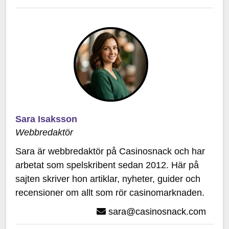
Sara Isaksson
Webbredaktör
Sara är webbredaktör på Casinosnack och har
arbetat som spelskribent sedan 2012. Här på
sajten skriver hon artiklar, nyheter, guider och
recensioner om allt som rör casinomarknaden.
sara@casinosnack.com