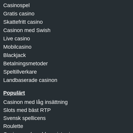
Casinospel
Gratis casino
Skattefritt casino
Casinon med Swish
Live casino
Mobilcasino
Blackjack
Betalningsmetoder
Speltillverkare
Landbaserade casinon
Populärt
Casinon med låg insättning
Slots med bäst RTP
Svensk spellicens
Roulette