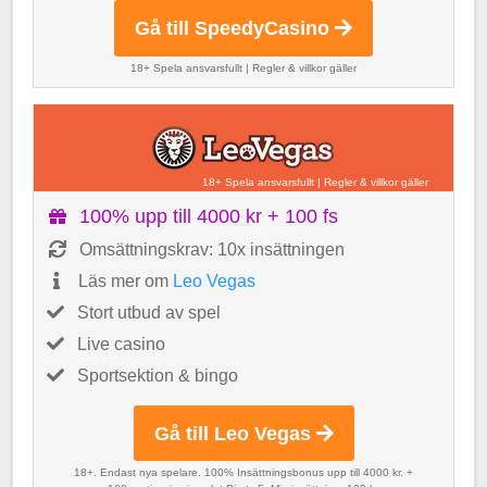
Gå till SpeedyCasino
18+ Spela ansvarsfullt
|
Regler & villkor gäller
18+ Spela ansvarsfullt
|
Regler & villkor gäller
100% upp till 4000 kr + 100 fs
Omsättningskrav: 10x insättningen
Läs mer om
Leo Vegas
Stort utbud av spel
Live casino
Sportsektion & bingo
Gå till Leo Vegas
18+. Endast nya spelare. 100% Insättningsbonus upp till 4000 kr. +