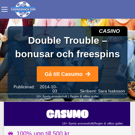
CASINO
Double Trouble –
bonusar och freespins
Gå till Casumo
Publicerad: 2014-10-
03
Skribent:
Sara Isaksson
18+ Spela ansvarsfullt
|
Regler & villkor gäller
18+ Spela ansvarsfullt
|
Regler & villkor gäller
100% upp till 500 kr