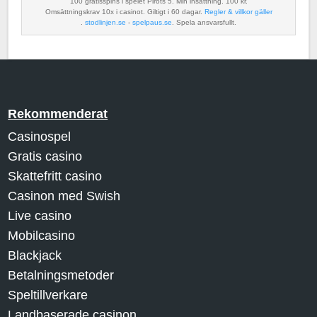
100 gratisspins i spelet Pirots 5. Min insättning. 100 kr.
Omsättningskrav 10x i casinot. Giltigt i 60 dagar.
Regler & villkor gäller
.
stodlinjen.se
-
spelpaus.se
. Spela ansvarsfullt.
Rekommenderat
Casinospel
Gratis casino
Skattefritt casino
Casinon med Swish
Live casino
Mobilcasino
Blackjack
Betalningsmetoder
Speltillverkare
Landbaserade casinon