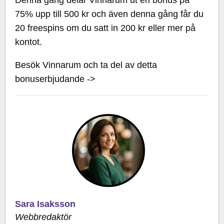
75% upp till 500 kr och även denna gång får du
20 freespins om du satt in 200 kr eller mer på
kontot.
Besök Vinnarum och ta del av detta
bonuserbjudande ->
Sara Isaksson
Webbredaktör