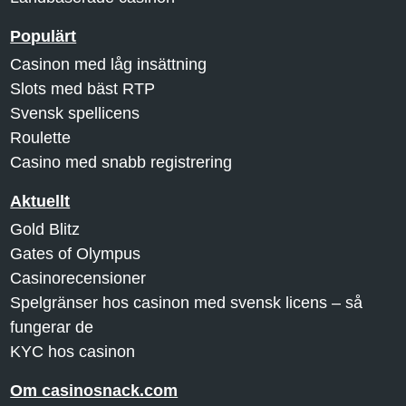
Populärt
Casinon med låg insättning
Slots med bäst RTP
Svensk spellicens
Roulette
Casino med snabb registrering
Aktuellt
Gold Blitz
Gates of Olympus
Casinorecensioner
Spelgränser hos casinon med svensk licens – så
fungerar de
KYC hos casinon
Om casinosnack.com