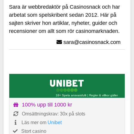
Sara är webbredaktör på Casinosnack och har
arbetat som spelskribent sedan 2012. Här på
sajten skriver hon artiklar, nyheter, guider och
recensioner om allt som rör casinomarknaden.
sara@casinosnack.com
18+ Spela ansvarsfullt
|
Regler & villkor gäller
100% upp till 1000 kr
Omsättningskrav: 30x på slots
Läs mer om
Unibet
Stort casino