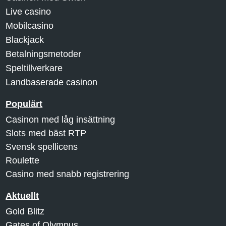
Live casino
Mobilcasino
Blackjack
Betalningsmetoder
Speltillverkare
Landbaserade casinon
Populärt
Casinon med låg insättning
Slots med bäst RTP
Svensk spellicens
Roulette
Casino med snabb registrering
Aktuellt
Gold Blitz
Gates of Olympus