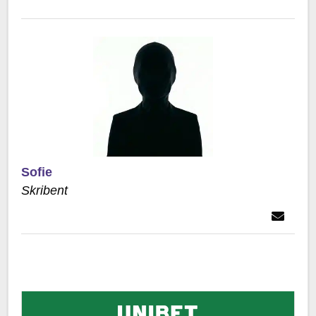
Sofie
Skribent