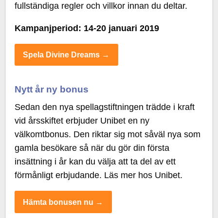
fullständiga regler och villkor innan du deltar.
Kampanjperiod: 14-20 januari 2019
Spela Divine Dreams
Nytt år ny bonus
Sedan den nya spellagstiftningen trädde i kraft
vid årsskiftet erbjuder Unibet en ny
välkomtbonus. Den riktar sig mot såväl nya som
gamla besökare så när du gör din första
insättning i år kan du välja att ta del av ett
förmånligt erbjudande. Läs mer hos Unibet.
Hämta bonusen nu