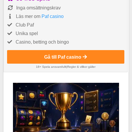
Inga omsättningskrav
Läs mer om
Paf casino
Club Paf
Unika spel
Casino, betting och bingo
Gå till Paf casino
18+ Spela ansvarsfullt
|
Regler & villkor gäller