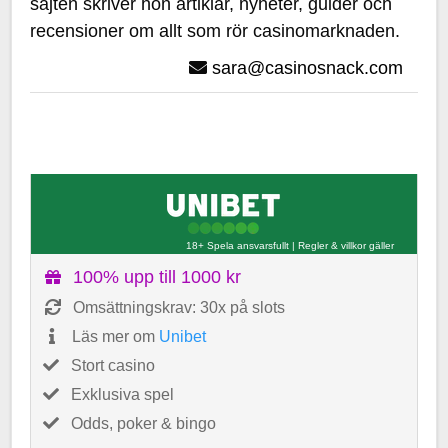
sajten skriver hon artiklar, nyheter, guider och
recensioner om allt som rör casinomarknaden.
sara@casinosnack.com
18+ Spela ansvarsfullt
|
Regler & villkor gäller
100% upp till 1000 kr
Omsättningskrav: 30x på slots
Läs mer om
Unibet
Stort casino
Exklusiva spel
Odds, poker & bingo