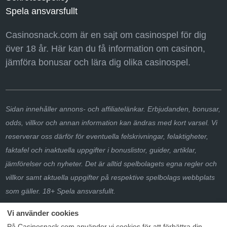
Spela ansvarsfullt
Casinosnack.com är en sajt om casinospel för dig
över 18 år. Här kan du få information om casinon,
jämföra bonusar och lära dig olika casinospel.
Sidan innehåller annons- och affiliatelänkar. Erbjudanden, bonusar,
odds, villkor och annan information kan ändras med kort varsel. Vi
reserverar oss därför för eventuella felskrivningar, felaktigheter,
faktafel och inaktuella uppgifter i bonuslistor, guider, artiklar,
jämförelser och nyheter. Det är alltid spelbolagets egna regler och
villkor samt aktuella uppgifter på respektive spelbolags webbplats
som gäller. 18+ Spela ansvarsfullt.
På Casinosnack.com använder vi cookies för att förbättra din