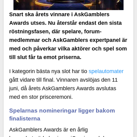
Snart ska årets vinnare i AskGamblers
Awards utses. Nu återstår endast den sista
röstningsfasen, där spelare, forum-
medlemmar och AskGamblers expertpanel är
med och påverkar vilka aktörer och spel som
till slut får ta emot priserna.
I kategorin bästa nya slot har tio
spelautomater
gått vidare till final. Vinnaren avslöjas den 11
juni, då årets AskGamblers Awards avslutas
med en stor prisceremoni.
Spelarnas nomineringar ligger bakom
finalisterna
AskGamblers Awards är en årlig