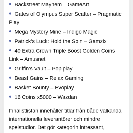
Backstreet Mayhem – GameArt
Gates of Olympus Super Scatter – Pragmatic
Play
Mega Mystery Mine – Indigo Magic
Patrick’s Luck: Hold the Spin – Gamzix
40 Extra Crown Triple Boost Golden Coins
Link – Amusnet
Griffin’s Vault – Popiplay
Beast Gains – Relax Gaming
Basket Bounty – Evoplay
16 Coins x5000 – Wazdan
Finalistlistan innehåller titlar från både välkända
internationella leverantörer och mindre
spelstudior. Det gör kategorin intressant,