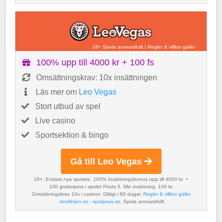
18+ Spela ansvarsfullt
|
Regler & villkor gäller
100% upp till 4000 kr + 100 fs
Omsättningskrav: 10x insättningen
Läs mer om
Leo Vegas
Stort utbud av spel
Live casino
Sportsektion & bingo
Gå till Leo Vegas
18+. Endast nya spelare. 100% Insättningsbonus upp till 4000 kr. +
100 gratisspins i spelet Pirots 5. Min insättning. 100 kr.
Omsättningskrav 10x i casinot. Giltigt i 60 dagar.
Regler & villkor gäller
.
stodlinjen.se
-
spelpaus.se
. Spela ansvarsfullt.