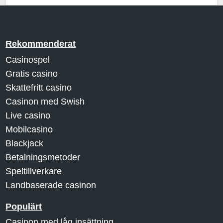
Rekommenderat
Casinospel
Gratis casino
Skattefritt casino
Casinon med Swish
Live casino
Mobilcasino
Blackjack
Betalningsmetoder
Speltillverkare
Landbaserade casinon
Populärt
Casinon med låg insättning