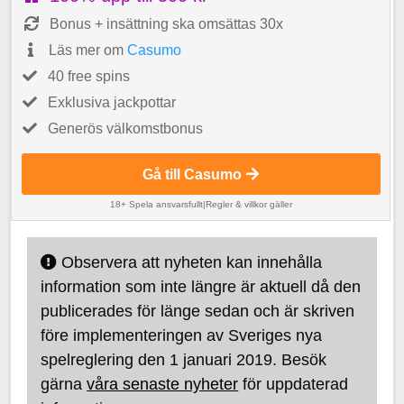
Bonus + insättning ska omsättas 30x
Läs mer om
Casumo
40 free spins
Exklusiva jackpottar
Generös välkomstbonus
Gå till Casumo
18+ Spela ansvarsfullt
|
Regler & villkor gäller
Observera att nyheten kan innehålla
information som inte längre är aktuell då den
publicerades för länge sedan och är skriven
före implementeringen av Sveriges nya
spelreglering den 1 januari 2019. Besök
gärna
våra senaste nyheter
för uppdaterad