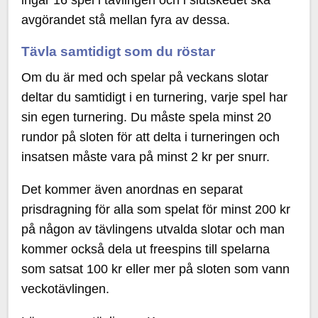
avgörandet stå mellan fyra av dessa.
Tävla samtidigt som du röstar
Om du är med och spelar på veckans slotar
deltar du samtidigt i en turnering, varje spel har
sin egen turnering. Du måste spela minst 20
rundor på sloten för att delta i turneringen och
insatsen måste vara på minst 2 kr per snurr.
Det kommer även anordnas en separat
prisdragning för alla som spelat för minst 200 kr
på någon av tävlingens utvalda slotar och man
kommer också dela ut freespins till spelarna
som satsat 100 kr eller mer på sloten som vann
veckotävlingen.