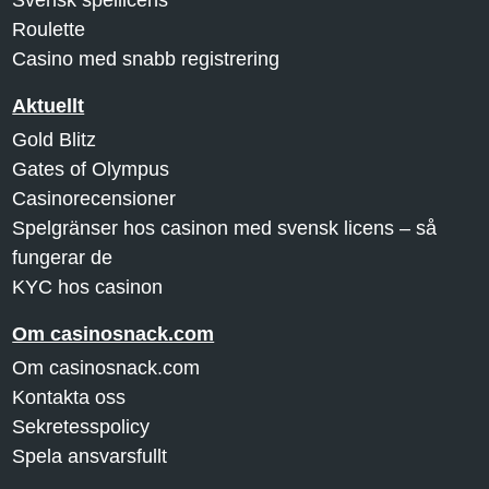
Roulette
Casino med snabb registrering
Aktuellt
Gold Blitz
Gates of Olympus
Casinorecensioner
Spelgränser hos casinon med svensk licens – så
fungerar de
KYC hos casinon
Om casinosnack.com
Om casinosnack.com
Kontakta oss
Sekretesspolicy
Spela ansvarsfullt