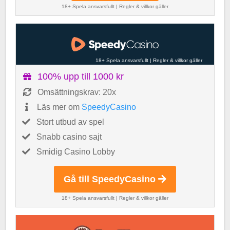
18+ Spela ansvarsfullt
|
Regler & villkor gäller
18+ Spela ansvarsfullt
|
Regler & villkor gäller
100% upp till 1000 kr
Omsättningskrav: 20x
Läs mer om
SpeedyCasino
Stort utbud av spel
Snabb casino sajt
Smidig Casino Lobby
Gå till SpeedyCasino
18+ Spela ansvarsfullt
|
Regler & villkor gäller