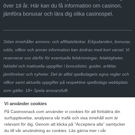
över 18 år. Här kan du få information om casinon,
jämföra bonusar och lära dig olika casinospel.
Sidan innehåller annons- och affiliatelänkar. Erbjudanden, bonusar,
odds, villkor och annan information kan ändras med kort varsel. Vi
reserverar oss därför för eventuella felskrivningar, felaktigheter,
faktafel och inaktuella uppgifter i bonuslistor, guider, artiklar,
jämförelser och nyheter. Det är alltid spelbolagets egna regler och
villkor samt aktuella uppgifter på respektive spelbolags webbplats
som gäller. 18+ Spela ansvarsfullt.
På Casinosnack.com använder vi cookies för att förbättra din
surfupplevelse, analysera vår trafik och visa innehåll som är
relevant för dig. Genom att klicka på ”Acceptera alla” samtycker
du till vår användning av cookies. Läs gärna mer i vår