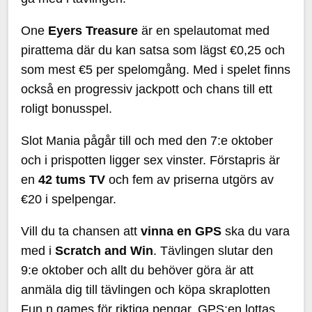
One
Eyers Treasure
är en spelautomat med
pirattema där du kan satsa som lägst €0,25 och
som mest €5 per spelomgång. Med i spelet finns
också en progressiv jackpott och chans till ett
roligt bonusspel.
Slot Mania pågår till och med den 7:e oktober
och i prispotten ligger sex vinster. Förstapris är
en
42 tums TV
och fem av priserna utgörs av
€20 i spelpengar.
Vill du ta chansen att
vinna en GPS
ska du vara
med i
Scratch and Win
. Tävlingen slutar den
9:e oktober och allt du behöver göra är att
anmäla dig till tävlingen och köpa skraplotten
Fun n games för riktiga pengar. GPS:en lottas