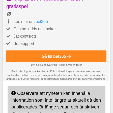
gratisspel
Läs mer om
bet365
Casino, odds och poker
Jackpottslots
Bra support
Gå till bet365
18+ Spela ansvarsfullt
|
Regler & villkor gäller
Min. insättning för spelkrediter är 50 kr. Utbetalningar exkluderar insatsen med
spelkrediter. Villkor, tidsbegränsningar och exkluderingar tillämpas. Min. insättning för
gratisspel är 500 kr. Max pris, spelrestriktioner, tidsbegränsningar samt villkor tillämpas.
Observera att nyheten kan innehålla
information som inte längre är aktuell då den
publicerades för länge sedan och är skriven