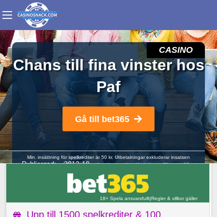
CASINO
Chans till fina vinster hos
Paf
Gå till bet365
Min. insättning för spelkrediter är 50 kr. Utbetalningar exkluderar insatsen
Publicerad: 2012-10-
med spelkrediter. Villkor, tidsbegränsningar och exkluderingar tillämpas. Min.
05
Skribent:
Jonas
insättning för gratisspel är 500 kr. Max pris, spelrestriktioner,
tidsbegränsningar samt villkor tillämpas.
18+ Spela ansvarsfullt
|
Regler & villkor gäller
Upp till 1500 spelkrediter & 100