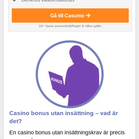
Gå till Casumo
18+ Spela ansvarsfullt
|
Regler & villkor gäller
Casino bonus utan insättning – vad är
det?
En casino bonus utan insättningskrav är precis