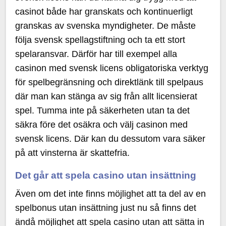
casinot både har granskats och kontinuerligt
granskas av svenska myndigheter. De måste
följa svensk spellagstiftning och ta ett stort
spelaransvar. Därför har till exempel alla
casinon med svensk licens obligatoriska verktyg
för spelbegränsning och direktlänk till spelpaus
där man kan stänga av sig från allt licensierat
spel. Tumma inte på säkerheten utan ta det
säkra före det osäkra och välj casinon med
svensk licens. Där kan du dessutom vara säker
på att vinsterna är skattefria.
Det går att spela casino utan insättning
Även om det inte finns möjlighet att ta del av en
spelbonus utan insättning just nu så finns det
ändå möjlighet att spela casino utan att sätta in