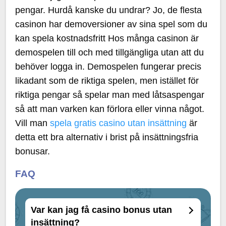
pengar. Hurdå kanske du undrar? Jo, de flesta
casinon har demoversioner av sina spel som du
kan spela kostnadsfritt Hos många casinon är
demospelen till och med tillgängliga utan att du
behöver logga in. Demospelen fungerar precis
likadant som de riktiga spelen, men istället för
riktiga pengar så spelar man med låtsaspengar
så att man varken kan förlora eller vinna något.
Vill man
spela gratis casino utan insättning
är
detta ett bra alternativ i brist på insättningsfria
bonusar.
FAQ
Var kan jag få casino bonus utan
insättning?