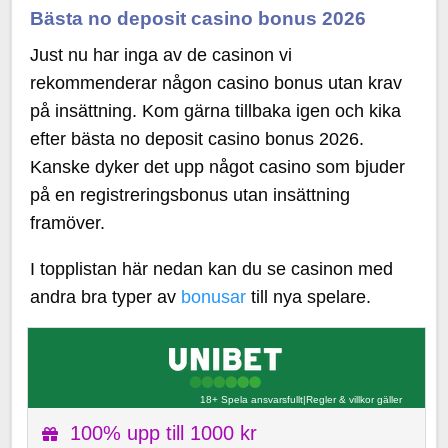
Bästa no deposit casino bonus 2026
Just nu har inga av de casinon vi
rekommenderar någon casino bonus utan krav
på insättning. Kom gärna tillbaka igen och kika
efter bästa no deposit casino bonus 2026.
Kanske dyker det upp något casino som bjuder
på en registreringsbonus utan insättning
framöver.
I topplistan här nedan kan du se casinon med
andra bra typer av
bonusar
till nya spelare.
18+ Spela ansvarsfullt
|
Regler & villkor gäller
100% upp till 1000 kr