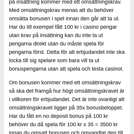
på insättning kommer med ett omsättningskrav.
Med omsättningskrav menas att du behöver
omsätta bonusen i spel innan den går att ta ut.
Har du till exempel fått 100 kr i casino pengar
utan krav på insättning kan du inte ta ut
pengarna direkt utan du måste spela för
pengarna först. Detta för att erbjudandet inte ska
locka till sig spelare som bara vill ta ut
bonuspengarna utan att spela och testa casinot.
Om bonusen kommer med ett omsättningskrav
så ska det framgå hur högt omsättningskravet är
i villkoren för erbjudandet. Det är inte ovanligt att
omsättningskravet ligger på 35x bonusbeloppet.
Har du fått en no deposit bonus på 100 kr
behöver du då spela för 100 kr x 35 = 3500 kr
innan du omsatt bonusen och omvandlat den till