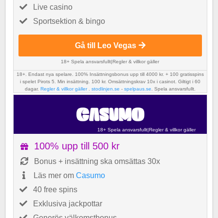
Live casino
Sportsektion & bingo
Gå till Leo Vegas
18+ Spela ansvarsfullt
|
Regler & villkor gäller
18+. Endast nya spelare. 100% Insättningsbonus upp till 4000 kr. + 100 gratisspins
i spelet Pirots 5. Min insättning. 100 kr. Omsättningskrav 10x i casinot. Giltigt i 60
dagar.
Regler & villkor gäller
.
stodlinjen.se
-
spelpaus.se
. Spela ansvarsfullt.
18+ Spela ansvarsfullt
|
Regler & villkor gäller
100% upp till 500 kr
Bonus + insättning ska omsättas 30x
Läs mer om
Casumo
40 free spins
Exklusiva jackpottar
Generös välkomstbonus