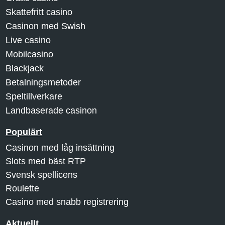
Skattefritt casino
Casinon med Swish
Live casino
Mobilcasino
Blackjack
Betalningsmetoder
Speltillverkare
Landbaserade casinon
Populärt
Casinon med låg insättning
Slots med bäst RTP
Svensk spellicens
Roulette
Casino med snabb registrering
Aktuellt