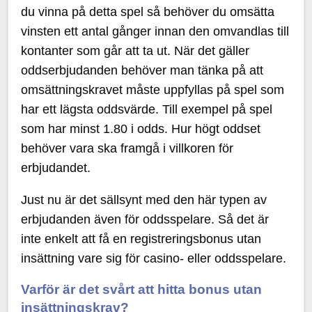
du vinna på detta spel så behöver du omsätta
vinsten ett antal gånger innan den omvandlas till
kontanter som går att ta ut. När det gäller
oddserbjudanden behöver man tänka på att
omsättningskravet måste uppfyllas på spel som
har ett lägsta oddsvärde. Till exempel på spel
som har minst 1.80 i odds. Hur högt oddset
behöver vara ska framgå i villkoren för
erbjudandet.
Just nu är det sällsynt med den här typen av
erbjudanden även för oddsspelare. Så det är
inte enkelt att få en registreringsbonus utan
insättning vare sig för casino- eller oddsspelare.
Varför är det svårt att hitta bonus utan
insättningskrav?