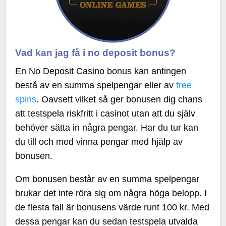
Vad kan jag få i no deposit bonus?
En No Deposit Casino bonus kan antingen
bestå av en summa spelpengar eller av
free
spins
. Oavsett vilket så ger bonusen dig chans
att testspela riskfritt i casinot utan att du själv
behöver sätta in några pengar. Har du tur kan
du till och med vinna pengar med hjälp av
bonusen.
Om bonusen består av en summa spelpengar
brukar det inte röra sig om några höga belopp. I
de flesta fall är bonusens värde runt 100 kr. Med
dessa pengar kan du sedan testspela utvalda