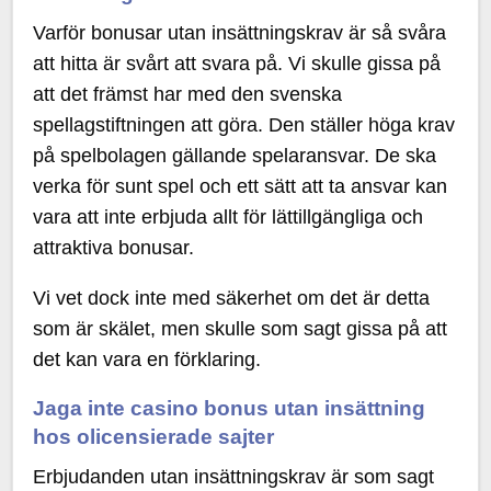
Varför bonusar utan insättningskrav är så svåra
att hitta är svårt att svara på. Vi skulle gissa på
att det främst har med den svenska
spellagstiftningen att göra. Den ställer höga krav
på spelbolagen gällande spelaransvar. De ska
verka för sunt spel och ett sätt att ta ansvar kan
vara att inte erbjuda allt för lättillgängliga och
attraktiva bonusar.
Vi vet dock inte med säkerhet om det är detta
som är skälet, men skulle som sagt gissa på att
det kan vara en förklaring.
Jaga inte casino bonus utan insättning
hos olicensierade sajter
Erbjudanden utan insättningskrav är som sagt