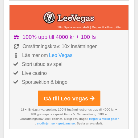
18+ Spela ansvarsfullt
|
Regler & villkor gäller
100% upp till 4000 kr + 100 fs
Omsättningskrav: 10x insättningen
Läs mer om
Leo Vegas
Stort utbud av spel
Live casino
Sportsektion & bingo
Gå till Leo Vegas
18+. Endast nya spelare. 100% Insättningsbonus upp till 4000 kr. +
100 gratisspins i spelet Pirots 5. Min insättning. 100 kr.
Omsättningskrav 10x i casinot. Giltigt i 60 dagar.
Regler & villkor gäller
.
stodlinjen.se
-
spelpaus.se
. Spela ansvarsfullt.