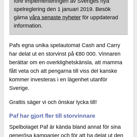
före implementeringen av Sveriges nya
spelreglering den 1 januari 2019. Besök
gärna
våra senaste nyheter
för uppdaterad
information.
Pafs egna unika spelautomat Cash and Carry
har delat ut en storvinst på €80 000. Vinnaren
berättar om en overklighetskänsla, att mamma
fått veta och att pengarna till viss del kanske
kommer investeras i en lägenhet utanför
Sverige.
Grattis säger vi och önskar lycka till!
Paf har gjort fler till storvinnare
Spelbolaget Paf är kända bland annat för sina
generösa kampanjer och för att ha delat ut den