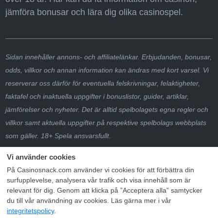
jämföra bonusar och lära dig olika casinospel.
Sidan innehåller annons- och affiliatelänkar. Erbjudanden, bonusar,
odds, villkor och annan information kan ändras med kort varsel. Vi
reserverar oss därför för eventuella felskrivningar, felaktigheter,
faktafel och inaktuella uppgifter i bonuslistor, guider, artiklar,
jämförelser och nyheter. Det är alltid spelbolagets egna regler och
villkor samt aktuella uppgifter på respektive spelbolags webbplats
som gäller. 18+ Spela ansvarsfullt.
På Casinosnack.com använder vi cookies för att förbättra din
surfupplevelse, analysera vår trafik och visa innehåll som är
relevant för dig. Genom att klicka på ”Acceptera alla” samtycker
du till vår användning av cookies. Läs gärna mer i vår
integritetspolicy
.