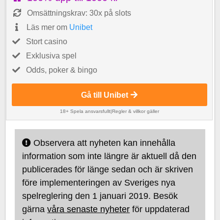
Omsättningskrav: 30x på slots
Läs mer om
Unibet
Stort casino
Exklusiva spel
Odds, poker & bingo
Gå till Unibet
18+ Spela ansvarsfullt
|
Regler & villkor gäller
Observera att nyheten kan innehålla
information som inte längre är aktuell då den
publicerades för länge sedan och är skriven
före implementeringen av Sveriges nya
spelreglering den 1 januari 2019. Besök
gärna
våra senaste nyheter
för uppdaterad