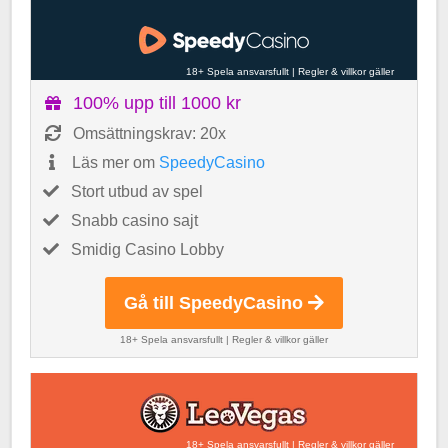
18+ Spela ansvarsfullt
|
Regler & villkor gäller
100% upp till 1000 kr
Omsättningskrav: 20x
Läs mer om
SpeedyCasino
Stort utbud av spel
Snabb casino sajt
Smidig Casino Lobby
Gå till SpeedyCasino
18+ Spela ansvarsfullt
|
Regler & villkor gäller
18+ Spela ansvarsfullt
|
Regler & villkor gäller