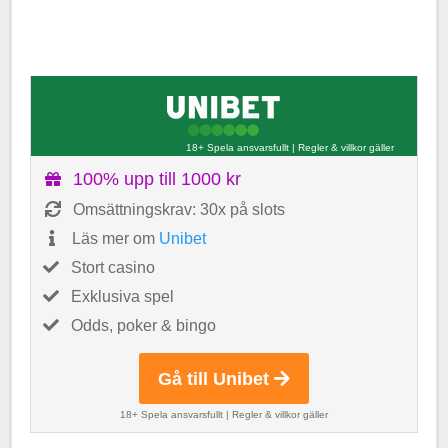
18+ Spela ansvarsfullt
|
Regler & villkor gäller
100% upp till 1000 kr
Omsättningskrav: 30x på slots
Läs mer om
Unibet
Stort casino
Exklusiva spel
Odds, poker & bingo
Gå till Unibet
18+ Spela ansvarsfullt
|
Regler & villkor gäller