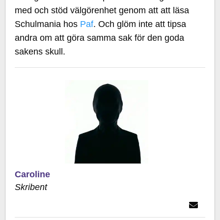
med och stöd välgörenhet genom att att läsa
Schulmania hos
Paf
. Och glöm inte att tipsa
andra om att göra samma sak för den goda
sakens skull.
Caroline
Skribent