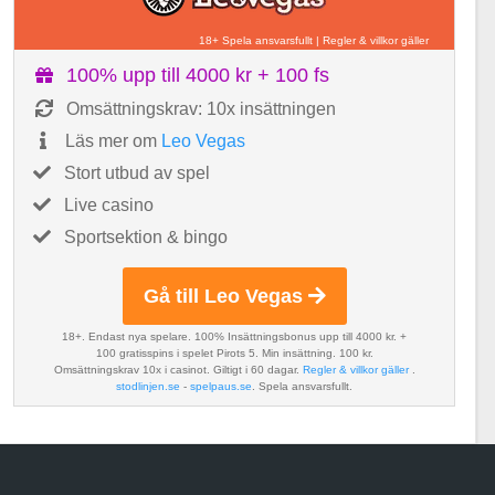
18+ Spela ansvarsfullt
|
Regler & villkor gäller
100% upp till 4000 kr + 100 fs
Omsättningskrav: 10x insättningen
Läs mer om
Leo Vegas
Stort utbud av spel
Live casino
Sportsektion & bingo
Gå till Leo Vegas
18+. Endast nya spelare. 100% Insättningsbonus upp till 4000 kr. +
100 gratisspins i spelet Pirots 5. Min insättning. 100 kr.
Omsättningskrav 10x i casinot. Giltigt i 60 dagar.
Regler & villkor gäller
.
stodlinjen.se
-
spelpaus.se
. Spela ansvarsfullt.