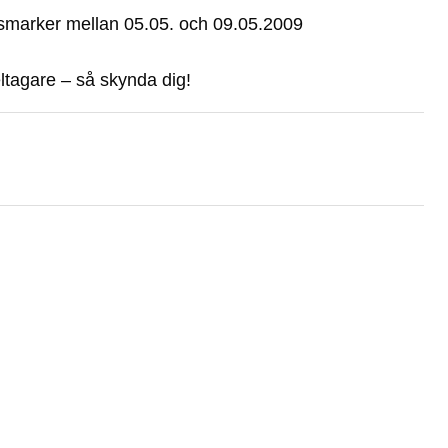
gsmarker mellan 05.05. och 09.05.2009
eltagare – så skynda dig!