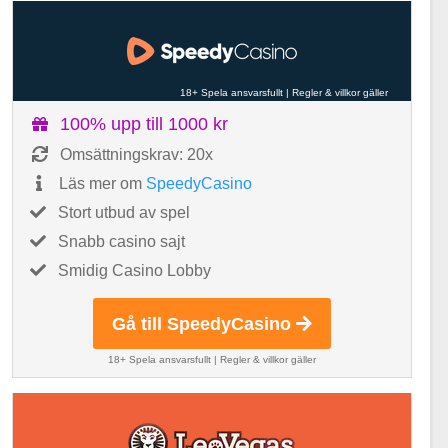
18+ Spela ansvarsfullt
|
Regler & villkor gäller
100% upp till 1000 kr
Omsättningskrav: 20x
Läs mer om
SpeedyCasino
Stort utbud av spel
Snabb casino sajt
Smidig Casino Lobby
Gå till SpeedyCasino
18+ Spela ansvarsfullt
|
Regler & villkor gäller