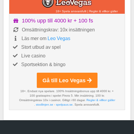
18+ Spela ansvarsfullt
|
Regler & villkor gäller
100% upp till 4000 kr + 100 fs
Omsättningskrav: 10x insättningen
Läs mer om
Leo Vegas
Stort utbud av spel
Live casino
Sportsektion & bingo
Gå till Leo Vegas
18+. Endast nya spelare. 100% Insättningsbonus upp till 4000 kr. +
100 gratisspins i spelet Pirots 5. Min insättning. 100 kr.
Omsättningskrav 10x i casinot. Giltigt i 60 dagar.
Regler & villkor gäller
.
stodlinjen.se
-
spelpaus.se
. Spela ansvarsfullt.