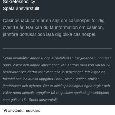
Sekretesspolicy
Spela ansvarsfullt
Casinosnack.com är en sajt om casinospel för dig
över 18 år. Här kan du få information om casinon,
jämföra bonusar och lära dig olika casinospel.
Sidan innehåller annons- och affiliatelänkar. Erbjudanden, bonusar,
odds, villkor och annan information kan ändras med kort varsel. Vi
reserverar oss därför för eventuella felskrivningar, felaktigheter,
faktafel och inaktuella uppgifter i bonuslistor, guider, artiklar,
jämförelser och nyheter. Det är alltid spelbolagets egna regler och
villkor samt aktuella uppgifter på respektive spelbolags webbplats
som gäller. 18+ Spela ansvarsfullt.