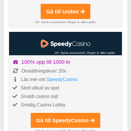
Gå till Unibet
18+ Spela ansvarsfullt
|
Regler & villkor gäller
18+ Spela ansvarsfullt
|
Regler & villkor gäller
100% upp till 1000 kr
Omsättningskrav: 20x
Läs mer om
SpeedyCasino
Stort utbud av spel
Snabb casino sajt
Smidig Casino Lobby
Gå till SpeedyCasino
18+ Spela ansvarsfullt
|
Regler & villkor gäller