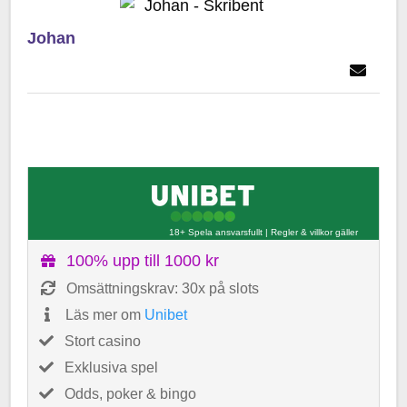
Johan
18+ Spela ansvarsfullt
|
Regler & villkor gäller
100% upp till 1000 kr
Omsättningskrav: 30x på slots
Läs mer om
Unibet
Stort casino
Exklusiva spel
Odds, poker & bingo