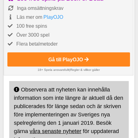
Inga omsättningskrav
Läs mer om
PlayOJO
100 free spins
Över 3000 spel
Flera betalmetoder
Gå till PlayOJO
18+ Spela ansvarsfullt
|
Regler & villkor gäller
Observera att nyheten kan innehålla
information som inte längre är aktuell då den
publicerades för länge sedan och är skriven
före implementeringen av Sveriges nya
spelreglering den 1 januari 2019. Besök
gärna
våra senaste nyheter
för uppdaterad