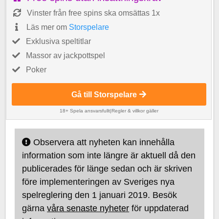
Vinster från free spins ska omsättas 1x
Läs mer om
Storspelare
Exklusiva speltitlar
Massor av jackpottspel
Poker
Gå till Storspelare
18+ Spela ansvarsfullt
|
Regler & villkor gäller
Observera att nyheten kan innehålla
information som inte längre är aktuell då den
publicerades för länge sedan och är skriven
före implementeringen av Sveriges nya
spelreglering den 1 januari 2019. Besök
gärna
våra senaste nyheter
för uppdaterad