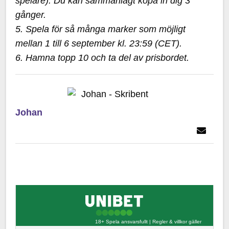
spelare). Du kan sammanlagt köpa in dig 3
gånger.
5. Spela för så många marker som möjligt
mellan 1 till 6 september kl. 23:59 (CET).
6. Hamna topp 10 och ta del av prisbordet.
Johan
18+ Spela ansvarsfullt
|
Regler & villkor gäller