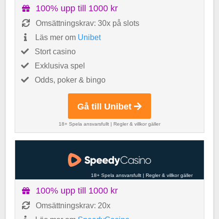
100% upp till 1000 kr
Omsättningskrav: 30x på slots
Läs mer om
Unibet
Stort casino
Exklusiva spel
Odds, poker & bingo
Gå till Unibet
18+ Spela ansvarsfullt
|
Regler & villkor gäller
18+ Spela ansvarsfullt
|
Regler & villkor gäller
100% upp till 1000 kr
Omsättningskrav: 20x