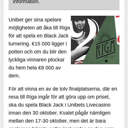
information.
Unibet ger sina spelare
möjligheten att åka till Riga
för att spela en Black Jack
turnering. €15 000 ligger i
potten och om du blir den
lyckliga vinnaren plockar
du hem hela €8 000 av
dem.
För att vinna en av de tolv finalplatserna, där en
resa till Riga ingår för att göra upp om priset,
ska du spela Black Jack i Unibets Livecasino
innan den 30 oktober. Kvalet pågår nämligen
mellan den 17-30 oktober, men det är bara