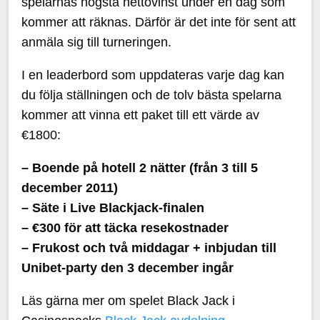
spelarnas högsta nettovinst under en dag som
kommer att räknas. Därför är det inte för sent att
anmäla sig till turneringen.
I en leaderbord som uppdateras varje dag kan
du följa ställningen och de tolv bästa spelarna
kommer att vinna ett paket till ett värde av
€1800:
– Boende på hotell 2 nätter (från 3 till 5
december 2011)
– Säte i Live Blackjack-finalen
– €300 för att täcka resekostnader
– Frukost och två middagar + inbjudan till
Unibet-party den 3 december ingår
Läs gärna mer om spelet Black Jack i