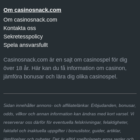
Om casinosnack.com
Om casinosnack.com
Kontakta oss
Sekretesspolicy
Spela ansvarsfullt
Casinosnack.com är en sajt om casinospel för dig
över 18 år. Här kan du få information om casinon,
jämföra bonusar och lära dig olika casinospel.
Sidan innehåller annons- och affiliatelänkar. Erbjudanden, bonusar,
odds, villkor och annan information kan ändras med kort varsel. Vi
reserverar oss därför för eventuella felskrivningar, felaktigheter,
faktafel och inaktuella uppgifter i bonuslistor, guider, artiklar,
jämförelser och nyheter. Det är alltid spelbolagets egna regler och