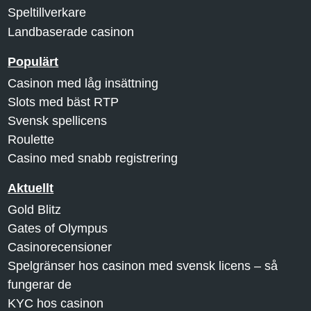
Speltillverkare
Landbaserade casinon
Populärt
Casinon med låg insättning
Slots med bäst RTP
Svensk spellicens
Roulette
Casino med snabb registrering
Aktuellt
Gold Blitz
Gates of Olympus
Casinorecensioner
Spelgränser hos casinon med svensk licens – så
fungerar de
KYC hos casinon