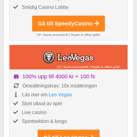
Smidig Casino Lobby
Gå till SpeedyCasino
18+ Spela ansvarsfullt
|
Regler & villkor gäller
18+ Spela ansvarsfullt
|
Regler & villkor gäller
100% upp till 4000 kr + 100 fs
Omsättningskrav: 10x insättningen
Läs mer om
Leo Vegas
Stort utbud av spel
Live casino
Sportsektion & bingo