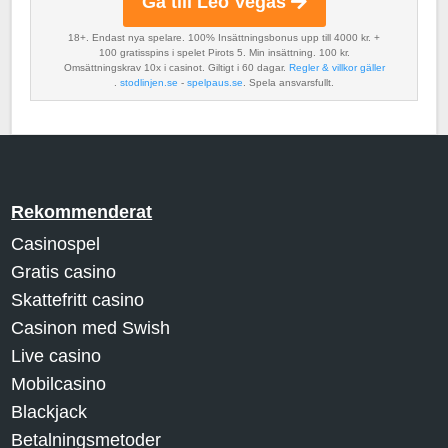
Gå till Leo Vegas
18+. Endast nya spelare. 100% Insättningsbonus upp till 4000 kr. +
100 gratisspins i spelet Pirots 5. Min insättning. 100 kr.
Omsättningskrav 10x i casinot. Giltigt i 60 dagar.
Regler & villkor gäller
.
stodlinjen.se
-
spelpaus.se
. Spela ansvarsfullt.
Rekommenderat
Casinospel
Gratis casino
Skattefritt casino
Casinon med Swish
Live casino
Mobilcasino
Blackjack
Betalningsmetoder