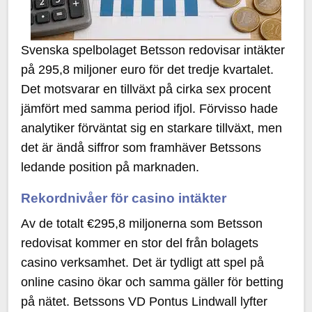
Svenska spelbolaget Betsson redovisar intäkter
på 295,8 miljoner euro för det tredje kvartalet.
Det motsvarar en tillväxt på cirka sex procent
jämfört med samma period ifjol. Förvisso hade
analytiker förväntat sig en starkare tillväxt, men
det är ändå siffror som framhäver Betssons
ledande position på marknaden.
Rekordnivåer för casino intäkter
Av de totalt €295,8 miljonerna som Betsson
redovisat kommer en stor del från bolagets
casino verksamhet. Det är tydligt att spel på
online casino ökar och samma gäller för betting
på nätet. Betssons VD Pontus Lindwall lyfter