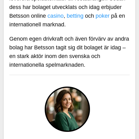
dess har bolaget utvecklats och idag erbjuder
Betsson online
casino
,
betting
och
poker
på en
internationell marknad.
Genom egen drivkraft och även förvärv av andra
bolag har Betsson tagit sig dit bolaget är idag –
en stark aktör inom den svenska och
internationella spelmarknaden.