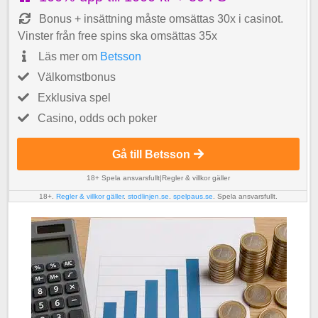
Bonus + insättning måste omsättas 30x i casinot.
Vinster från free spins ska omsättas 35x
Läs mer om
Betsson
Välkomstbonus
Exklusiva spel
Casino, odds och poker
Gå till Betsson
18+ Spela ansvarsfullt
|
Regler & villkor gäller
18+.
Regler & villkor gäller
.
stodlinjen.se
.
spelpaus.se
. Spela ansvarsfullt.