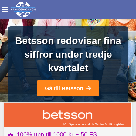
Betsson redovisar fina
siffror under tredje
kvartalet
Gå till Betsson
Publicerad: 2025-11-10
Skribent:
Sara Isaksson
18+.
Regler & villkor gäller
.
stodlinjen.se
.
spelpaus.se
. Spela ansvarsfullt.
18+ Spela ansvarsfullt
|
Regler & villkor gäller
100% upp till 1000 kr + 50 FS