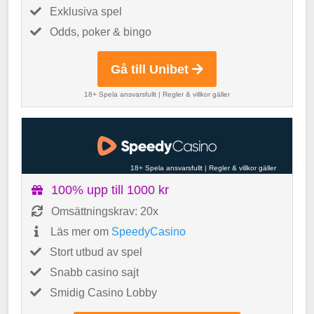
Exklusiva spel
Odds, poker & bingo
Gå till Unibet
18+ Spela ansvarsfullt
|
Regler & villkor gäller
18+ Spela ansvarsfullt
|
Regler & villkor gäller
100% upp till 1000 kr
Omsättningskrav: 20x
Läs mer om
SpeedyCasino
Stort utbud av spel
Snabb casino sajt
Smidig Casino Lobby