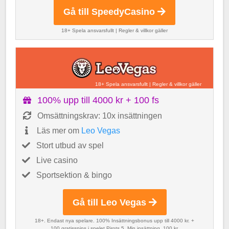
Gå till SpeedyCasino
18+ Spela ansvarsfullt
|
Regler & villkor gäller
18+ Spela ansvarsfullt
|
Regler & villkor gäller
100% upp till 4000 kr + 100 fs
Omsättningskrav: 10x insättningen
Läs mer om
Leo Vegas
Stort utbud av spel
Live casino
Sportsektion & bingo
Gå till Leo Vegas
18+. Endast nya spelare. 100% Insättningsbonus upp till 4000 kr. +
100 gratisspins i spelet Pirots 5. Min insättning. 100 kr.