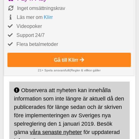
Inget omsättningskrav
Läs mer om
Klirr
Videopoker
Support 24/7
Flera betalmetoder
Gå till Klirr
21+ Spela ansvarsfullt
|
Regler & villkor gäller
Observera att nyheten kan innehålla
information som inte längre är aktuell då den
publicerades för länge sedan och är skriven
före implementeringen av Sveriges nya
spelreglering den 1 januari 2019. Besök
gärna
våra senaste nyheter
för uppdaterad