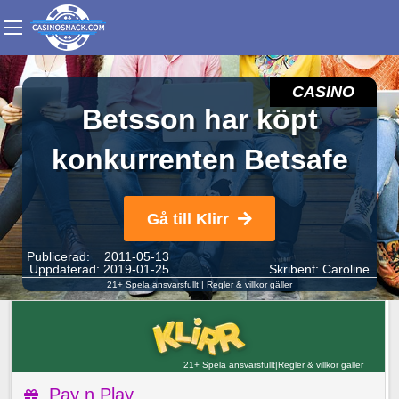
CASINO
Betsson har köpt
konkurrenten Betsafe
Gå till Klirr
Publicerad: 2011-05-13
Uppdaterad: 2019-01-25
Skribent:
Caroline
21+ Spela ansvarsfullt
|
Regler & villkor gäller
21+ Spela ansvarsfullt
|
Regler & villkor gäller
Pay n Play