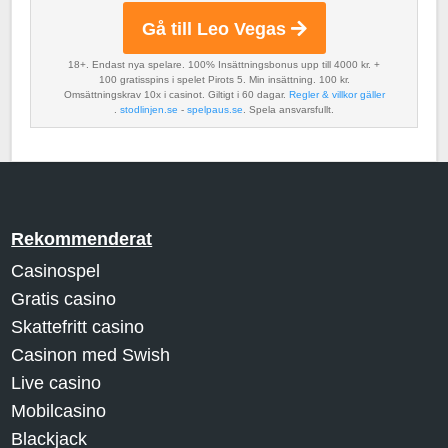
Gå till Leo Vegas
18+. Endast nya spelare. 100% Insättningsbonus upp till 4000 kr. +
100 gratisspins i spelet Pirots 5. Min insättning. 100 kr.
Omsättningskrav 10x i casinot. Giltigt i 60 dagar.
Regler & villkor gäller
.
stodlinjen.se
-
spelpaus.se
. Spela ansvarsfullt.
Rekommenderat
Casinospel
Gratis casino
Skattefritt casino
Casinon med Swish
Live casino
Mobilcasino
Blackjack