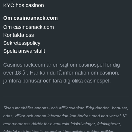
KYC hos casinon
Om casinosnack.com
Om casinosnack.com
Kontakta oss
Sekretesspolicy
Spela ansvarsfullt
Casinosnack.com är en sajt om casinospel för dig
över 18 år. Här kan du få information om casinon,
jämföra bonusar och lära dig olika casinospel.
Sidan innehåller annons- och affiliatelänkar. Erbjudanden, bonusar,
odds, villkor och annan information kan ändras med kort varsel. Vi
reserverar oss därför för eventuella felskrivningar, felaktigheter,
faktafel och inaktuella uppgifter i bonuslistor, guider, artiklar,