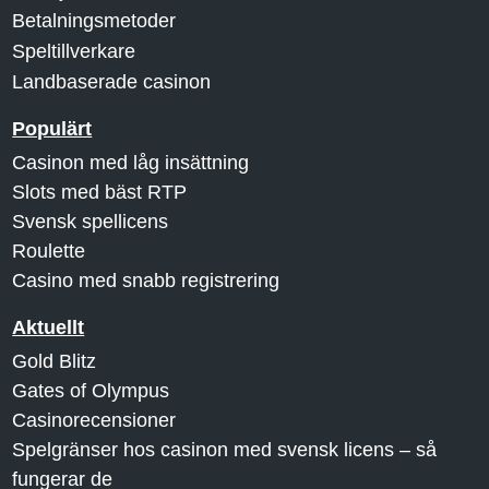
Betalningsmetoder
Speltillverkare
Landbaserade casinon
Populärt
Casinon med låg insättning
Slots med bäst RTP
Svensk spellicens
Roulette
Casino med snabb registrering
Aktuellt
Gold Blitz
Gates of Olympus
Casinorecensioner
Spelgränser hos casinon med svensk licens – så
fungerar de