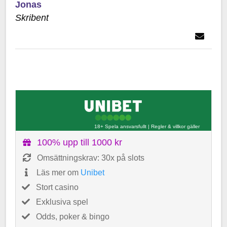
Jonas
Skribent
18+ Spela ansvarsfullt
|
Regler & villkor gäller
100% upp till 1000 kr
Omsättningskrav: 30x på slots
Läs mer om
Unibet
Stort casino
Exklusiva spel
Odds, poker & bingo