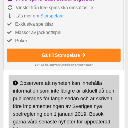
Vinster från free spins ska omsättas 1x
Läs mer om
Storspelare
Exklusiva speltitlar
Massor av jackpottspel
Poker
Gå till Storspelare
18+ Spela ansvarsfullt
|
Regler & villkor gäller
Observera att nyheten kan innehålla
information som inte längre är aktuell då den
publicerades för länge sedan och är skriven
före implementeringen av Sveriges nya
spelreglering den 1 januari 2019. Besök
gärna
våra senaste nyheter
för uppdaterad