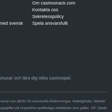
Om casinosnack.com
Kontakta oss
Sekretesspolicy
 med svensk
Spela ansvarsfullt
nusar och lära dig olika casinospel.
rar oss därför för eventuella felskrivningar, felaktigheter, faktafel
lla uppgifter på respektive spelbolags webbplats som gäller. 18+ Spela