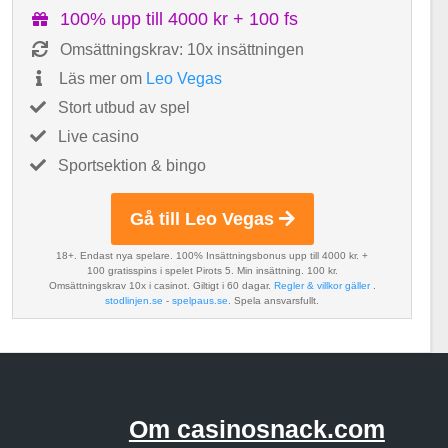
100% upp till 4000 kr + 100 fs
Omsättningskrav: 10x insättningen
Läs mer om
Leo Vegas
Stort utbud av spel
Live casino
Sportsektion & bingo
Gå till Leo Vegas
18+. Endast nya spelare. 100% Insättningsbonus upp till 4000 kr. +
100 gratisspins i spelet Pirots 5. Min insättning. 100 kr.
Omsättningskrav 10x i casinot. Giltigt i 60 dagar.
Regler & villkor gäller
.
stodlinjen.se
-
spelpaus.se
. Spela ansvarsfullt.
Om casinosnack.com