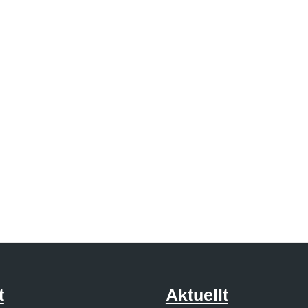
t
Aktuellt