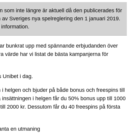
 som inte längre är aktuell då den publicerades för
 av Sveriges nya spelreglering den 1 januari 2019.
information.
 har bunkrat upp med spännande erbjudanden över
ra värde har vi listat de bästa kampanjerna för
 Unibet i dag.
n i helgen och bjuder på både bonus och freespins till
a insättningen i helgen får du 50% bonus upp till 1000
ill 2000 kr. Dessutom får du 40 freespins på första
anta en utmaning