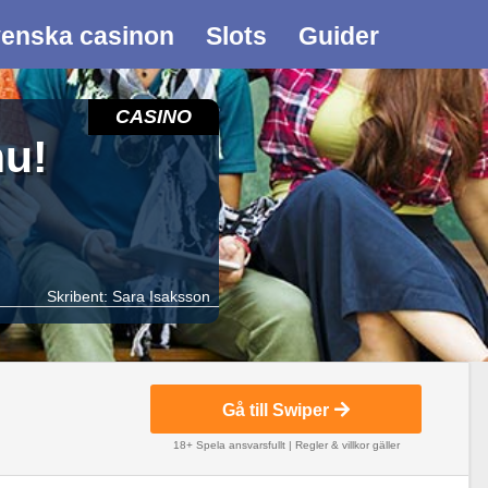
enska casinon
Slots
Guider
CASINO
nu!
Skribent:
Sara Isaksson
Gå till Swiper
18+ Spela ansvarsfullt
|
Regler & villkor gäller