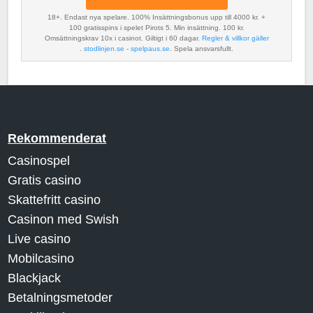
18+. Endast nya spelare. 100% Insättningsbonus upp till 4000 kr. +
100 gratisspins i spelet Pirots 5. Min insättning. 100 kr.
Omsättningskrav 10x i casinot. Giltigt i 60 dagar.
Regler & villkor gäller
.
stodlinjen.se
-
spelpaus.se
. Spela ansvarsfullt.
Rekommenderat
Casinospel
Gratis casino
Skattefritt casino
Casinon med Swish
Live casino
Mobilcasino
Blackjack
Betalningsmetoder