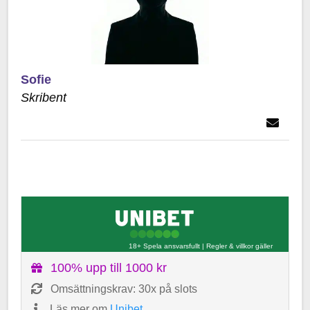
Sofie
Skribent
18+ Spela ansvarsfullt
|
Regler & villkor gäller
100% upp till 1000 kr
Omsättningskrav: 30x på slots
Läs mer om
Unibet