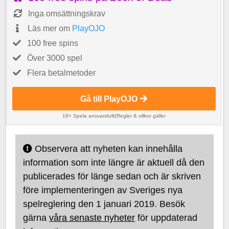
Inga omsättningskrav
Läs mer om
PlayOJO
100 free spins
Över 3000 spel
Flera betalmetoder
Gå till PlayOJO
18+ Spela ansvarsfullt
|
Regler & villkor gäller
Observera att nyheten kan innehålla
information som inte längre är aktuell då den
publicerades för länge sedan och är skriven
före implementeringen av Sveriges nya
spelreglering den 1 januari 2019. Besök
gärna
våra senaste nyheter
för uppdaterad