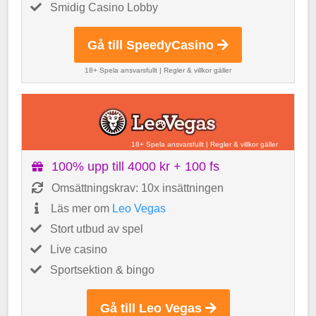
Smidig Casino Lobby
Gå till SpeedyCasino
18+ Spela ansvarsfullt
|
Regler & villkor gäller
18+ Spela ansvarsfullt
|
Regler & villkor gäller
100% upp till 4000 kr + 100 fs
Omsättningskrav: 10x insättningen
Läs mer om
Leo Vegas
Stort utbud av spel
Live casino
Sportsektion & bingo
Gå till Leo Vegas