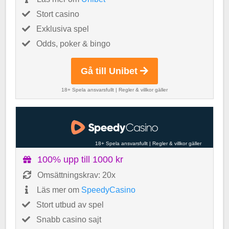
Stort casino
Exklusiva spel
Odds, poker & bingo
Gå till Unibet
18+ Spela ansvarsfullt
|
Regler & villkor gäller
18+ Spela ansvarsfullt
|
Regler & villkor gäller
100% upp till 1000 kr
Omsättningskrav: 20x
Läs mer om
SpeedyCasino
Stort utbud av spel
Snabb casino sajt