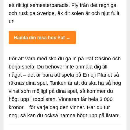
ett riktigt semesterparadis. Fly från det regniga
och ruskiga Sverige, åk dit solen är och njut fullt
ut!
Hämta din resa hos Paf
För att vara med ska du gå in på Paf Casino och
börja spela. Du behöver inte anmäla dig till
något – det är bara att spela på Emoji Planet så
räknas dina spel. Tanken är att du ska ha så hög
vinst som möjligt på dina spel, så kommer du
högt upp i topplistan. Vinnaren får hela 3 000
kronor – för varje dag den vinner. Har du tur
nog, så kan du också hamna högt upp på listan!