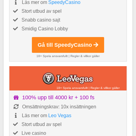
Läs mer om
SpeedyCasino
Stort utbud av spel
Snabb casino sajt
Smidig Casino Lobby
Gå till SpeedyCasino
18+ Spela ansvarsfullt
|
Regler & villkor gäller
18+ Spela ansvarsfullt
|
Regler & villkor gäller
100% upp till 4000 kr + 100 fs
Omsättningskrav: 10x insättningen
Läs mer om
Leo Vegas
Stort utbud av spel
Live casino