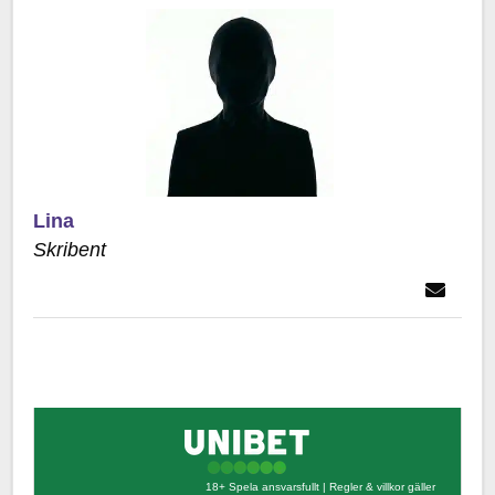
Lina
Skribent
18+ Spela ansvarsfullt
|
Regler & villkor gäller