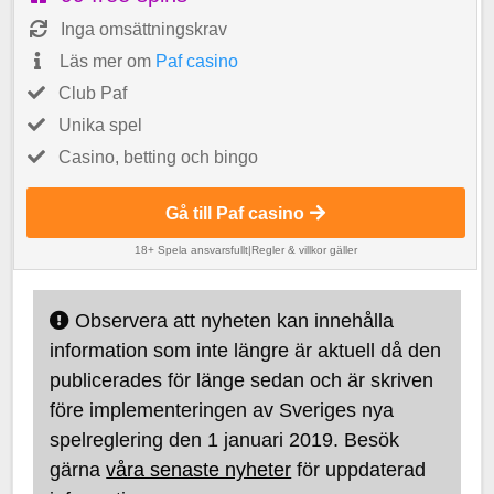
Inga omsättningskrav
Läs mer om
Paf casino
Club Paf
Unika spel
Casino, betting och bingo
Gå till Paf casino
18+ Spela ansvarsfullt
|
Regler & villkor gäller
Observera att nyheten kan innehålla
information som inte längre är aktuell då den
publicerades för länge sedan och är skriven
före implementeringen av Sveriges nya
spelreglering den 1 januari 2019. Besök
gärna
våra senaste nyheter
för uppdaterad