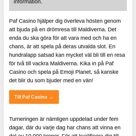
information.
Paf Casino hjälper dig överleva hösten genom
att bjuda på en drömresa till Maldiverna. Det
enda du ska göra för att vara med och ha en
chans, är att spela på deras utvalda slot. En
hundralapp satsad kan mycket väl bli till en resa
för två till vackra Maldiverna. Kika in på Paf
Casino och spela på Emoji Planet, så kanske
det blir du som bjuder med en vän!
Till Paf Casino
Turneringen är nämligen uppdelad under fem
dagar, där du varje dag har chans att vinna en