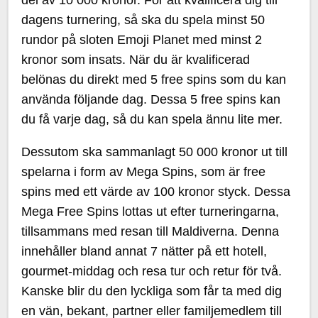
del av 10 000 kronor. För att kvalificera dig till
dagens turnering, så ska du spela minst 50
rundor på sloten Emoji Planet med minst 2
kronor som insats. När du är kvalificerad
belönas du direkt med 5 free spins som du kan
använda följande dag. Dessa 5 free spins kan
du få varje dag, så du kan spela ännu lite mer.
Dessutom ska sammanlagt 50 000 kronor ut till
spelarna i form av Mega Spins, som är free
spins med ett värde av 100 kronor styck. Dessa
Mega Free Spins lottas ut efter turneringarna,
tillsammans med resan till Maldiverna. Denna
innehåller bland annat 7 nätter på ett hotell,
gourmet-middag och resa tur och retur för två.
Kanske blir du den lyckliga som får ta med dig
en vän, bekant, partner eller familjemedlem till