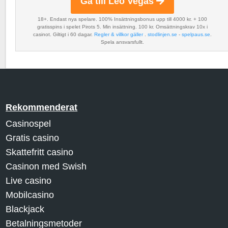
Gå till Leo Vegas
18+. Endast nya spelare. 100% Insättningsbonus upp till 4000 kr. + 100
gratisspins i spelet Pirots 5. Min insättning. 100 kr. Omsättningskrav 10x i
casinot. Giltigt i 60 dagar.
Regler & villkor gäller
.
stodlinjen.se
-
spelpaus.se
.
Spela ansvarsfullt.
Rekommenderat
Casinospel
Gratis casino
Skattefritt casino
Casinon med Swish
Live casino
Mobilcasino
Blackjack
Betalningsmetoder