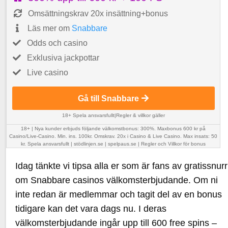
Omsättningskrav 20x insättning+bonus
Läs mer om
Snabbare
Odds och casino
Exklusiva jackpottar
Live casino
Gå till Snabbare
18+ Spela ansvarsfullt
|
Regler & villkor gäller
18+ | Nya kunder erbjuds följande välkomstbonus: 300%. Maxbonus 600 kr på
Casino/Live-Casino. Min. ins. 100kr. Omskrav. 20x i Casino & Live Casino. Max insats: 50
kr. Spela ansvarsfullt | stödlinjen.se | spelpaus.se | Regler och Villkor för bonus
Idag tänkte vi tipsa alla er som är fans av gratissnurr
om Snabbare casinos välkomsterbjudande. Om ni
inte redan är medlemmar och tagit del av en bonus
tidigare kan det vara dags nu. I deras
välkomsterbjudande ingår upp till 600 free spins –