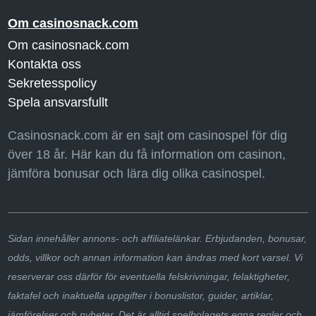
Om casinosnack.com
Om casinosnack.com
Kontakta oss
Sekretesspolicy
Spela ansvarsfullt
Casinosnack.com är en sajt om casinospel för dig
över 18 år. Här kan du få information om casinon,
jämföra bonusar och lära dig olika casinospel.
Sidan innehåller annons- och affiliatelänkar. Erbjudanden, bonusar,
odds, villkor och annan information kan ändras med kort varsel. Vi
reserverar oss därför för eventuella felskrivningar, felaktigheter,
faktafel och inaktuella uppgifter i bonuslistor, guider, artiklar,
jämförelser och nyheter. Det är alltid spelbolagets egna regler och