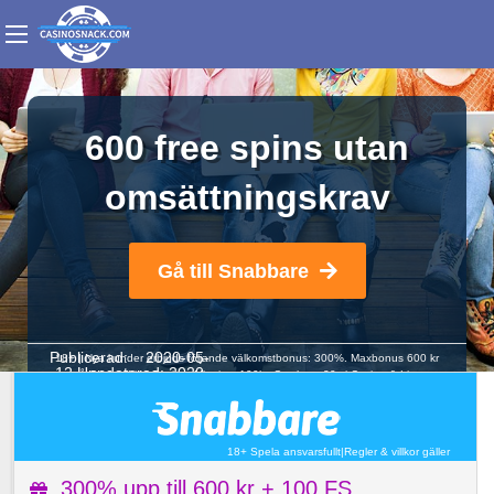
600 free spins utan
omsättningskrav
Gå till Snabbare
Publicerad: 2020-05-
18+ | Nya kunder erbjuds följande välkomstbonus: 300%. Maxbonus 600 kr
12
Uppdaterad: 2020-
på Casino/Live-Casino. Min. ins. 100kr. Omskrav. 20x i Casino & Live
05-14
Skribent:
Sofie
Casino. Max insats: 50 kr. Spela ansvarsfullt | stödlinjen.se | spelpaus.se |
Regler och Villkor för bonus
18+ Spela ansvarsfullt
|
Regler & villkor gäller
300% upp till 600 kr + 100 FS