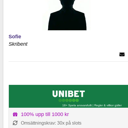
Sofie
Skribent
18+ Spela ansvarsfullt
|
Regler & villkor gäller
100% upp till 1000 kr
Omsättningskrav: 30x på slots