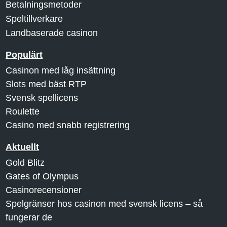
Betalningsmetoder
Speltillverkare
Landbaserade casinon
Populärt
Casinon med låg insättning
Slots med bäst RTP
Svensk spellicens
Roulette
Casino med snabb registrering
Aktuellt
Gold Blitz
Gates of Olympus
Casinorecensioner
Spelgränser hos casinon med svensk licens – så
fungerar de