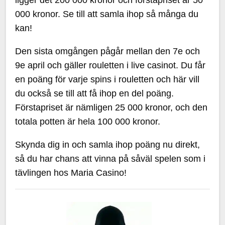
ligger det 200 000 kronor och förstapriset är 50
000 kronor. Se till att samla ihop så många du
kan!
Den sista omgången pågår mellan den 7e och
9e april och gäller rouletten i live casinot. Du får
en poäng för varje spins i rouletten och här vill
du också se till att få ihop en del poäng.
Förstapriset är nämligen 25 000 kronor, och den
totala potten är hela 100 000 kronor.
Skynda dig in och samla ihop poäng nu direkt,
så du har chans att vinna på såväl spelen som i
tävlingen hos Maria Casino!