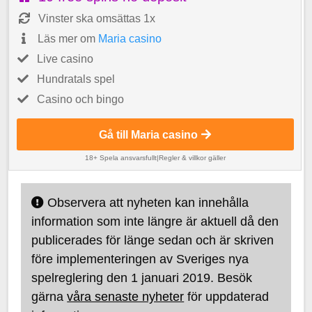
Vinster ska omsättas 1x
Läs mer om
Maria casino
Live casino
Hundratals spel
Casino och bingo
Gå till Maria casino
18+ Spela ansvarsfullt
|
Regler & villkor gäller
Observera att nyheten kan innehålla
information som inte längre är aktuell då den
publicerades för länge sedan och är skriven
före implementeringen av Sveriges nya
spelreglering den 1 januari 2019. Besök
gärna
våra senaste nyheter
för uppdaterad