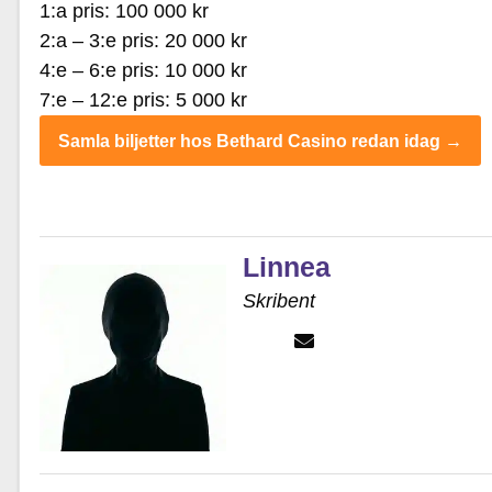
1:a pris: 100 000 kr
2:a – 3:e pris: 20 000 kr
4:e – 6:e pris: 10 000 kr
7:e – 12:e pris: 5 000 kr
Samla biljetter hos Bethard Casino redan idag
Linnea
Skribent