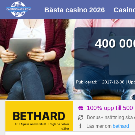
Bästa casino 2026
Casin
400 00
Publicerad: 2017-12-08
|
Upp
100% upp till 500 
Bonus+insättning ska 
18+ Spela ansvarsfullt
|
Regler & villkor
Läs mer om
bethard
gäller