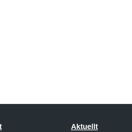
t
Aktuellt