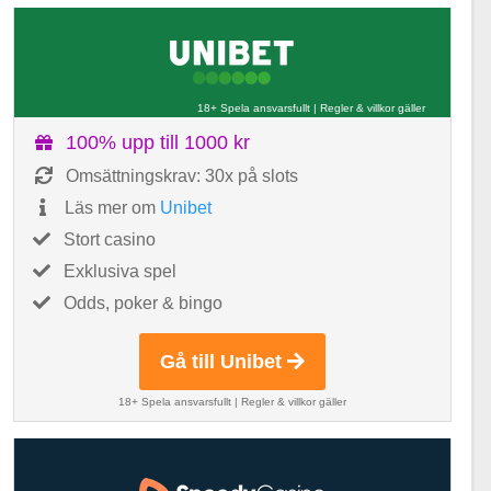
18+ Spela ansvarsfullt
|
Regler & villkor gäller
100% upp till 1000 kr
Omsättningskrav: 30x på slots
Läs mer om
Unibet
Stort casino
Exklusiva spel
Odds, poker & bingo
Gå till Unibet
18+ Spela ansvarsfullt
|
Regler & villkor gäller