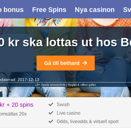
o bonus
Free Spins
Nya casinon
Sv
0 kr ska lottas ut hos B
Gå till bethard
daterad: 2017-12-13
18+ Spela ansvarsfullt
|
Regler & villkor gäller
kr + 20 spins
Swish
Live casino
omsättas 20x
Odds, liveodds & virtuell sport