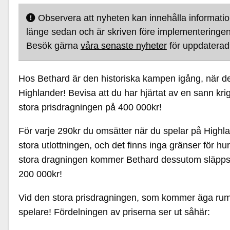
Observera att nyheten kan innehålla information
länge sedan och är skriven före implementeringen
Besök gärna
våra senaste nyheter
för uppdaterad 
Hos Bethard är den historiska kampen igång, när d
Highlander! Bevisa att du har hjärtat av en sann kri
stora prisdragningen på 400 000kr!
För varje 290kr du omsätter när du spelar på Highlan
stora utlottningen, och det finns inga gränser för hu
stora dragningen kommer Bethard dessutom släpps Cas
200 000kr!
Vid den stora prisdragningen, som kommer äga rum d
spelare! Fördelningen av priserna ser ut såhär: