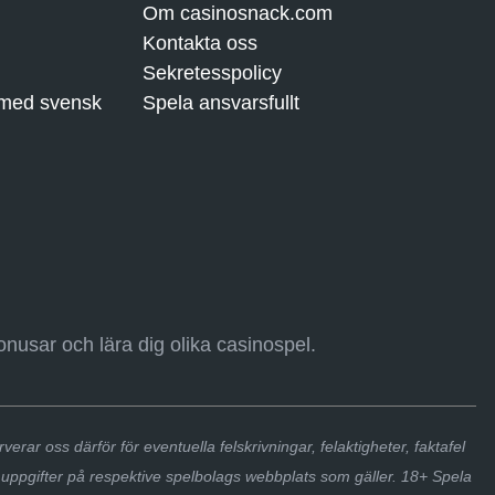
Om casinosnack.com
Kontakta oss
Sekretesspolicy
 med svensk
Spela ansvarsfullt
nusar och lära dig olika casinospel.
rar oss därför för eventuella felskrivningar, felaktigheter, faktafel
lla uppgifter på respektive spelbolags webbplats som gäller. 18+ Spela