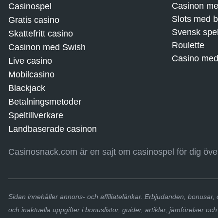
Casinon med
Casinospel
Slots med 
Gratis casino
Svensk spel
Skattefritt casino
Roulette
Casinon med Swish
Casino med 
Live casino
Mobilcasino
Blackjack
Betalningsmetoder
Speltillverkare
Landbaserade casinon
Casinosnack.com är en sajt om casinospel för dig över
Sidan innehåller annons- och affiliatelänkar. Erbjudanden, bonusar, o
och inaktuella uppgifter i bonuslistor, guider, artiklar, jämförelser 