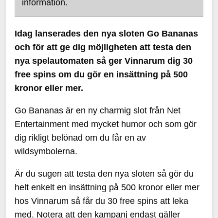
information.
Idag lanserades den nya sloten Go Bananas
och för att ge dig möjligheten att testa den
nya spelautomaten så ger Vinnarum dig 30
free spins om du gör en insättning på 500
kronor eller mer.
Go Bananas är en ny charmig slot från Net
Entertainment med mycket humor och som gör
dig rikligt belönad om du får en av
wildsymbolerna.
Är du sugen att testa den nya sloten så gör du
helt enkelt en insättning på 500 kronor eller mer
hos Vinnarum så får du 30 free spins att leka
med. Notera att den kampanj endast gäller