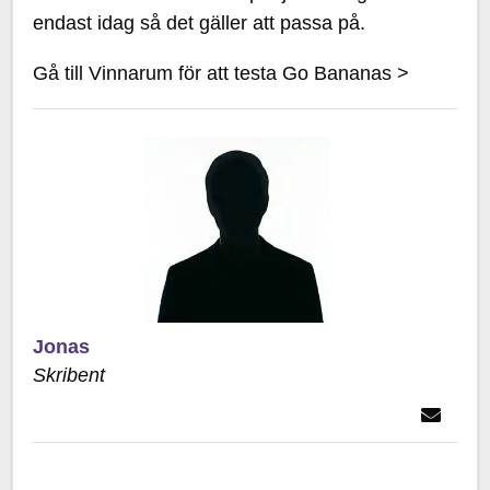
endast idag så det gäller att passa på.
Gå till Vinnarum för att testa Go Bananas >
Jonas
Skribent