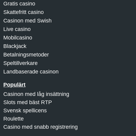
Gratis casino
Skattefritt casino
Casinon med Swish
Live casino
Mobilcasino
Blackjack
Betalningsmetoder
Speltillverkare
Landbaserade casinon
Populärt
Casinon med låg insättning
Slots med bäst RTP
Svensk spellicens
Roulette
Casino med snabb registrering