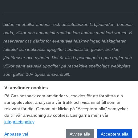
Sidan innehåller annons- och affiliatelänkar. Erbjudanden, bonusar,
odds, villkor och annan information kan ändras med kort varsel. Vi
reserverar oss därför för eventuella felskrivningar, felaktigheter,
faktafel och inaktuella uppgifter i bonuslistor, guider, artiklar,
jämförelser och nyheter. Det är alltid spelbolagets egna regler och
villkor samt aktuella uppgifter på respektive spelbolags webbplats
som gäller. 18+ Spela ansvarsfullt.
På Casinosnack.com använder vi cookies för att förbättra din
surfupplevelse, analysera vår trafik och visa innehåll som är
relevant för dig. Genom att klicka på ”Acceptera alla” samtycker
du till vår användning av cookies. Läs gärna mer i vår
integritetspolicy
.
Anpassa val
Avvisa alla
Acceptera alla