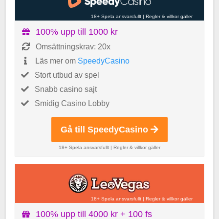
18+ Spela ansvarsfullt
|
Regler & villkor gäller
100% upp till 1000 kr
Omsättningskrav: 20x
Läs mer om
SpeedyCasino
Stort utbud av spel
Snabb casino sajt
Smidig Casino Lobby
Gå till SpeedyCasino
18+ Spela ansvarsfullt
|
Regler & villkor gäller
18+ Spela ansvarsfullt
|
Regler & villkor gäller
100% upp till 4000 kr + 100 fs