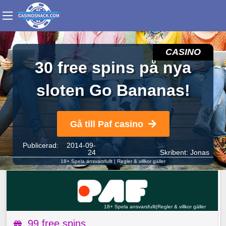
CASINO
30 free spins på nya
sloten Go Bananas!
Gå till Paf casino
Publicerad: 2014-09-
24
Skribent:
Jonas
18+ Spela ansvarsfullt
|
Regler & villkor gäller
18+ Spela ansvarsfullt
|
Regler & villkor gäller
99 free spins