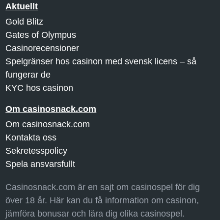
Aktuellt
Gold Blitz
Gates of Olympus
Casinorecensioner
Spelgränser hos casinon med svensk licens – så
fungerar de
KYC hos casinon
Om casinosnack.com
Om casinosnack.com
Kontakta oss
Sekretesspolicy
Spela ansvarsfullt
Casinosnack.com är en sajt om casinospel för dig
över 18 år. Här kan du få information om casinon,
jämföra bonusar och lära dig olika casinospel.