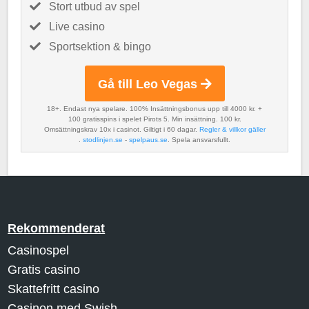
Stort utbud av spel
Live casino
Sportsektion & bingo
Gå till Leo Vegas
18+. Endast nya spelare. 100% Insättningsbonus upp till 4000 kr. +
100 gratisspins i spelet Pirots 5. Min insättning. 100 kr.
Omsättningskrav 10x i casinot. Giltigt i 60 dagar.
Regler & villkor gäller
.
stodlinjen.se
-
spelpaus.se
. Spela ansvarsfullt.
Rekommenderat
Casinospel
Gratis casino
Skattefritt casino
Casinon med Swish