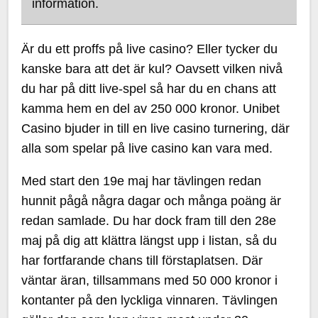
information.
Är du ett proffs på live casino? Eller tycker du
kanske bara att det är kul? Oavsett vilken nivå
du har på ditt live-spel så har du en chans att
kamma hem en del av 250 000 kronor. Unibet
Casino bjuder in till en live casino turnering, där
alla som spelar på live casino kan vara med.
Med start den 19e maj har tävlingen redan
hunnit pågå några dagar och många poäng är
redan samlade. Du har dock fram till den 28e
maj på dig att klättra längst upp i listan, så du
har fortfarande chans till förstaplatsen. Där
väntar äran, tillsammans med 50 000 kronor i
kontanter på den lyckliga vinnaren. Tävlingen