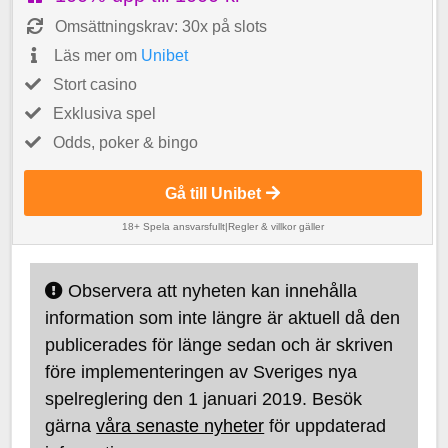
Omsättningskrav: 30x på slots
Läs mer om
Unibet
Stort casino
Exklusiva spel
Odds, poker & bingo
Gå till Unibet
18+ Spela ansvarsfullt
|
Regler & villkor gäller
Observera att nyheten kan innehålla
information som inte längre är aktuell då den
publicerades för länge sedan och är skriven
före implementeringen av Sveriges nya
spelreglering den 1 januari 2019. Besök
gärna
våra senaste nyheter
för uppdaterad