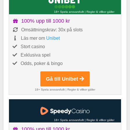
18+ Spela ansvarsfullt
|
Regler & villkor gäller
100% upp till 1000 kr
Omsättningskrav: 30x på slots
Läs mer om
Unibet
Stort casino
Exklusiva spel
Odds, poker & bingo
Gå till Unibet
18+ Spela ansvarsfullt
|
Regler & villkor gäller
18+ Spela ansvarsfullt
|
Regler & villkor gäller
100% upp till 1000 kr