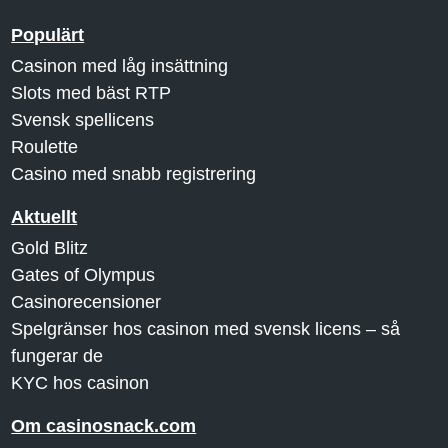
Populärt
Casinon med låg insättning
Slots med bäst RTP
Svensk spellicens
Roulette
Casino med snabb registrering
Aktuellt
Gold Blitz
Gates of Olympus
Casinorecensioner
Spelgränser hos casinon med svensk licens – så
fungerar de
KYC hos casinon
Om casinosnack.com