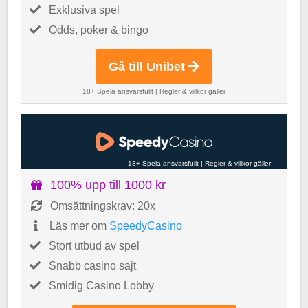
Exklusiva spel
Odds, poker & bingo
Gå till Unibet
18+ Spela ansvarsfullt
|
Regler & villkor gäller
18+ Spela ansvarsfullt
|
Regler & villkor gäller
100% upp till 1000 kr
Omsättningskrav: 20x
Läs mer om
SpeedyCasino
Stort utbud av spel
Snabb casino sajt
Smidig Casino Lobby