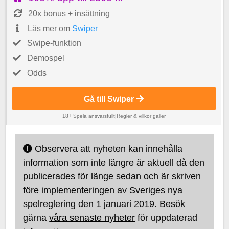
20x bonus + insättning
Läs mer om
Swiper
Swipe-funktion
Demospel
Odds
Gå till Swiper
18+ Spela ansvarsfullt
|
Regler & villkor gäller
Observera att nyheten kan innehålla
information som inte längre är aktuell då den
publicerades för länge sedan och är skriven
före implementeringen av Sveriges nya
spelreglering den 1 januari 2019. Besök
gärna
våra senaste nyheter
för uppdaterad