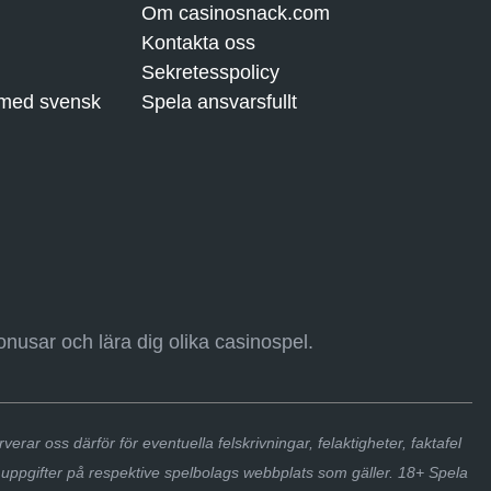
Om casinosnack.com
Kontakta oss
Sekretesspolicy
 med svensk
Spela ansvarsfullt
nusar och lära dig olika casinospel.
rar oss därför för eventuella felskrivningar, felaktigheter, faktafel
lla uppgifter på respektive spelbolags webbplats som gäller. 18+ Spela