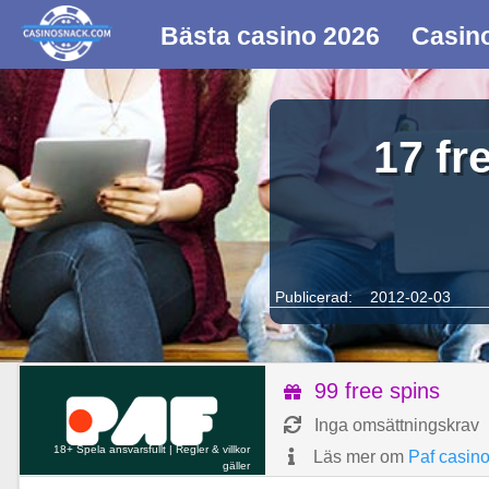
Bästa casino 2026
Casin
17 fr
Publicerad: 2012-02-03
99 free spins
Inga omsättningskrav
18+ Spela ansvarsfullt
|
Regler & villkor
Läs mer om
Paf casin
gäller