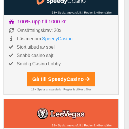
18+ Spela ansvarsfullt
|
Regler & villkor gäller
100% upp till 1000 kr
Omsättningskrav: 20x
Läs mer om
SpeedyCasino
Stort utbud av spel
Snabb casino sajt
Smidig Casino Lobby
Gå till SpeedyCasino
18+ Spela ansvarsfullt
|
Regler & villkor gäller
18+ Spela ansvarsfullt
|
Regler & villkor gäller