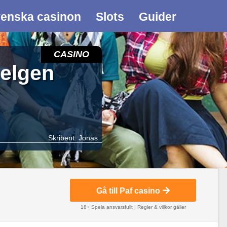
enska casinon
Slots
Guider
CASINO
helgen
Skribent:
Jonas
Gå till Paf casino
18+ Spela ansvarsfullt
|
Regler & villkor gäller