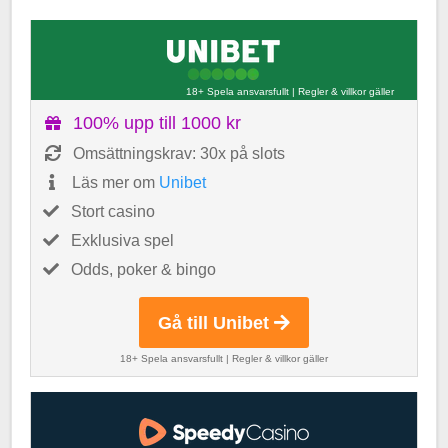
18+ Spela ansvarsfullt
|
Regler & villkor gäller
100% upp till 1000 kr
Omsättningskrav: 30x på slots
Läs mer om
Unibet
Stort casino
Exklusiva spel
Odds, poker & bingo
Gå till Unibet
18+ Spela ansvarsfullt
|
Regler & villkor gäller