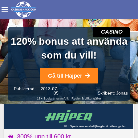
CASINO
120% bonus att använda
som du vill!
Gå till Hajper
Publicerad: 2013-07-
05
Skribent:
Jonas
18+ Spela ansvarsfullt
|
Regler & villkor gäller
18+ Spela ansvarsfullt
|
Regler & villkor gäller
300% upp till 600 kr