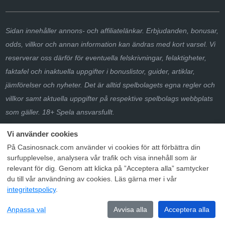
Sidan innehåller annons- och affiliatelänkar. Erbjudanden, bonusar,
odds, villkor och annan information kan ändras med kort varsel. Vi
reserverar oss därför för eventuella felskrivningar, felaktigheter,
faktafel och inaktuella uppgifter i bonuslistor, guider, artiklar,
jämförelser och nyheter. Det är alltid spelbolagets egna regler och
villkor samt aktuella uppgifter på respektive spelbolags webbplats
som gäller. 18+ Spela ansvarsfullt.
På Casinosnack.com använder vi cookies för att förbättra din
surfupplevelse, analysera vår trafik och visa innehåll som är
relevant för dig. Genom att klicka på ”Acceptera alla” samtycker
du till vår användning av cookies. Läs gärna mer i vår
integritetspolicy
.
Anpassa val
Avvisa alla
Acceptera alla