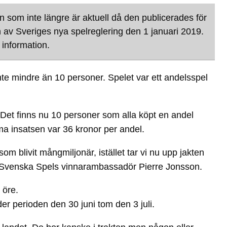
 som inte längre är aktuell då den publicerades för
 av Sveriges nya spelreglering den 1 januari 2019.
information.
nte mindre än 10 personer. Spelet var ett andelsspel
Det finns nu 10 personer som alla köpt en andel
a insatsen var 36 kronor per andel.
 som blivit mångmiljonär, istället tar vi nu upp jakten
er Svenska Spels vinnarambassadör Pierre Jonsson.
 öre.
r perioden den 30 juni tom den 3 juli.