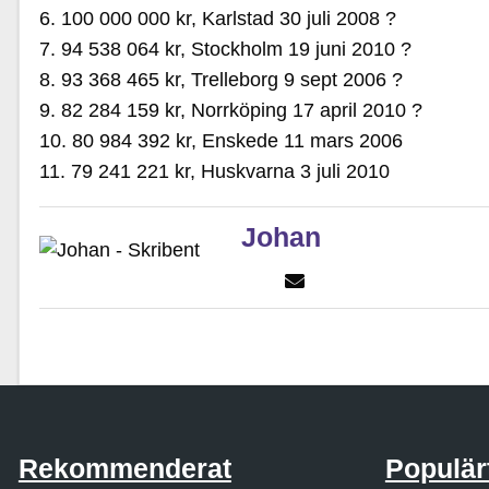
6. 100 000 000 kr, Karlstad 30 juli 2008 ?
7. 94 538 064 kr, Stockholm 19 juni 2010 ?
8. 93 368 465 kr, Trelleborg 9 sept 2006 ?
9. 82 284 159 kr, Norrköping 17 april 2010 ?
10. 80 984 392 kr, Enskede 11 mars 2006
11. 79 241 221 kr, Huskvarna 3 juli 2010
Johan
Rekommenderat
Populär