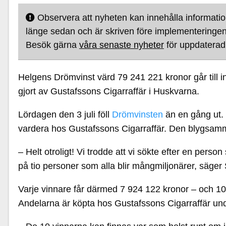
Observera att nyheten kan innehålla information
länge sedan och är skriven före implementeringen
Besök gärna
våra senaste nyheter
för uppdaterad 
Helgens Drömvinst värd 79 241 221 kronor går till i
gjort av Gustafssons Cigarraffär i Huskvarna.
Lördagen den 3 juli föll
Drömvinsten
än en gång ut. 
vardera hos Gustafssons Cigarraffär. Den blygsamm
– Helt otroligt! Vi trodde att vi sökte efter en person
på tio personer som alla blir mångmiljonärer, säg
Varje vinnare får därmed 7 924 122 kronor – och 10
Andelarna är köpta hos Gustafssons Cigarraffär unde