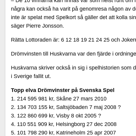
– De 10 vinnarna kan finnas var som helst runt om i
några kan också ha varit på genomresa någon av d
inte är spelat med Spelkort så gäller det att kolla sina
säger Pierre Jonsson.
Rätta Lottoraden är: 6 12 18 19 21 24 25 och Joke
Drömvinsten till Huskvarna var den fjärde i ordningen
Huskvarna skriver också in sig i spelhistorien som 
i Sverige fallit ut.
Topp elva Drömvinster på Svenska Spel
1. 214 595 981 kr, Skåne 27 mars 2010
2. 134 703 155 kr, Saltsjöbaden 7 maj 2008 ?
3. 122 860 699 kr, Visby 8 okt 2005 ?
4. 110 551 909 kr, Helsingborg 27 dec 2008
5. 101 798 290 kr, Katrineholm 25 apr 2007