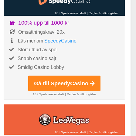
18+ Spela ansvarsfullt
|
Regler & villkor gäller
100% upp till 1000 kr
Omsättningskrav: 20x
Läs mer om
SpeedyCasino
Stort utbud av spel
Snabb casino sajt
Smidig Casino Lobby
Gå till SpeedyCasino
18+ Spela ansvarsfullt
|
Regler & villkor gäller
18+ Spela ansvarsfullt
|
Regler & villkor gäller