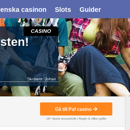
enska casinon
Slots
Guider
CASINO
sten!
Skribent:
Johan
Gå till Paf casino
18+ Spela ansvarsfullt
|
Regler & villkor gäller