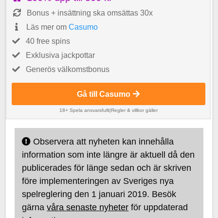
Bonus + insättning ska omsättas 30x
Läs mer om
Casumo
40 free spins
Exklusiva jackpottar
Generös välkomstbonus
Gå till Casumo
18+ Spela ansvarsfullt
|
Regler & villkor gäller
Observera att nyheten kan innehålla
information som inte längre är aktuell då den
publicerades för länge sedan och är skriven
före implementeringen av Sveriges nya
spelreglering den 1 januari 2019. Besök
gärna
våra senaste nyheter
för uppdaterad