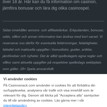
över 18 år. Här kan du få information om casinon,
jämföra bonusar och lära dig olika casinospel.
Sidan innehåller annons- och affiliatelänkar. Erbjudanden, bonusar,
odds, villkor och annan information kan ändras med kort varsel. Vi
reserverar oss därför för eventuella felskrivningar, felaktigheter,
faktafel och inaktuella uppgifter i bonuslistor, guider, artiklar,
jämförelser och nyheter. Det är alltid spelbolagets egna regler och
villkor samt aktuella uppgifter på respektive spelbolags webbplats
som gäller. 18+ Spela ansvarsfullt.
På Casinosnack.com använder vi cookies för att förbättra din
surfupplevelse, analysera vår trafik och visa innehåll som är
relevant för dig. Genom att klicka på ”Acceptera alla” samtycker
du till vår användning av cookies. Läs gärna mer i vår
integritetspolicy
.