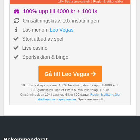
18+ Spela ansvarsfullt
|
Regler & villkor gäller
100% upp till 4000 kr + 100 fs
Omsättningskrav: 10x insättningen
Läs mer om
Leo Vegas
Stort utbud av spel
Live casino
Sportsektion & bingo
Gå till Leo Vegas
18+. Endast nya spelare. 100% Insättningsbonus upp till 4000 kr. +
100 gratisspins i spelet Pirots 5. Min insättning. 100 kr.
Omsättningskrav 10x i casinot. Giltigt i 60 dagar.
Regler & villkor gäller
.
stodlinjen.se
-
spelpaus.se
. Spela ansvarsfullt.
Rekommenderat