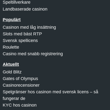
Speltillverkare
Landbaserade casinon
Populärt
Casinon med låg insättning
Slots med bäst RTP
Svensk spellicens
Roulette
Casino med snabb registrering
Aktuellt
Gold Blitz
Gates of Olympus
Casinorecensioner
Spelgränser hos casinon med svensk licens – så
fungerar de
KYC hos casinon