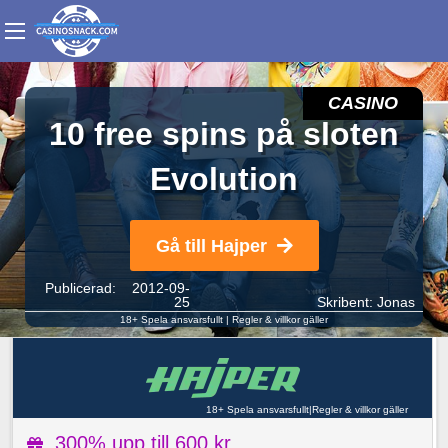
CASINO
10 free spins på sloten
Evolution
Gå till Hajper
Publicerad: 2012-09-
25
Skribent:
Jonas
18+ Spela ansvarsfullt
|
Regler & villkor gäller
18+ Spela ansvarsfullt
|
Regler & villkor gäller
300% upp till 600 kr