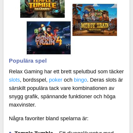
Populära spel
Relax Gaming har ett brett spelutbud som täcker
slots
, bordsspel,
poker
och
bingo
. Deras slots är
särskilt populära tack vare kombinationen av
snygg grafik, spännande funktioner och höga
maxvinster.
Några favoriter bland spelarna är: