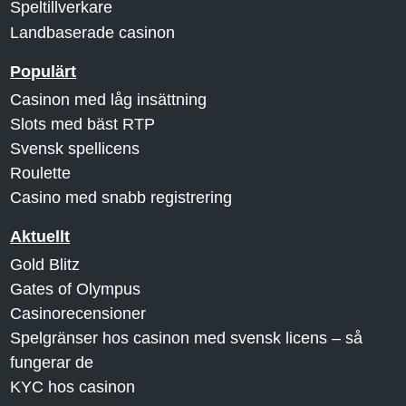
Speltillverkare
Landbaserade casinon
Populärt
Casinon med låg insättning
Slots med bäst RTP
Svensk spellicens
Roulette
Casino med snabb registrering
Aktuellt
Gold Blitz
Gates of Olympus
Casinorecensioner
Spelgränser hos casinon med svensk licens – så
fungerar de
KYC hos casinon