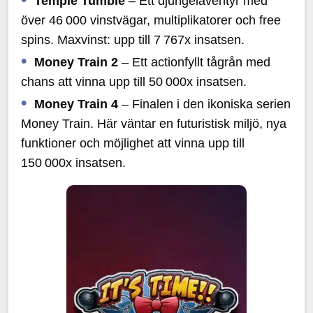
Temple Tumble
– Ett djungeläventyr med
över 46 000 vinstvägar, multiplikatorer och free
spins. Maxvinst: upp till 7 767x insatsen.
Money Train 2
– Ett actionfyllt tågrån med
chans att vinna upp till 50 000x insatsen.
Money Train 4
– Finalen i den ikoniska serien
Money Train. Här väntar en futuristisk miljö, nya
funktioner och möjlighet att vinna upp till
150 000x insatsen.