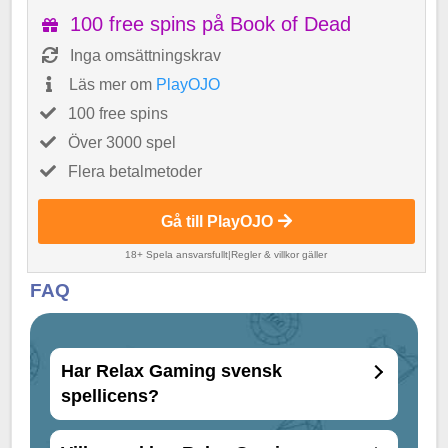
100 free spins på Book of Dead
Inga omsättningskrav
Läs mer om
PlayOJO
100 free spins
Över 3000 spel
Flera betalmetoder
Gå till PlayOJO
18+ Spela ansvarsfullt
|
Regler & villkor gäller
FAQ
Har Relax Gaming svensk
spellicens?