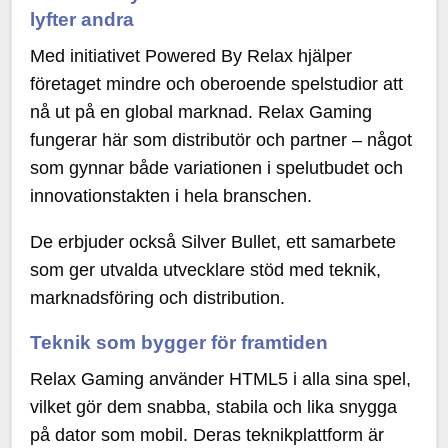
lyfter andra
Med initiativet Powered By Relax hjälper
företaget mindre och oberoende spelstudior att
nå ut på en global marknad. Relax Gaming
fungerar här som distributör och partner – något
som gynnar både variationen i spelutbudet och
innovationstakten i hela branschen.
De erbjuder också Silver Bullet, ett samarbete
som ger utvalda utvecklare stöd med teknik,
marknadsföring och distribution.
Teknik som bygger för framtiden
Relax Gaming använder HTML5 i alla sina spel,
vilket gör dem snabba, stabila och lika snygga
på dator som mobil. Deras teknikplattform är