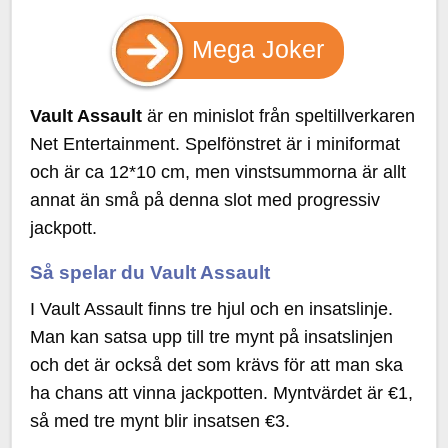
Mega Joker
Vault Assault
är en minislot från speltillverkaren
Net Entertainment. Spelfönstret är i miniformat
och är ca 12*10 cm, men vinstsummorna är allt
annat än små på denna slot med progressiv
jackpott.
Så spelar du Vault Assault
I Vault Assault finns tre hjul och en insatslinje.
Man kan satsa upp till tre mynt på insatslinjen
och det är också det som krävs för att man ska
ha chans att vinna jackpotten. Myntvärdet är €1,
så med tre mynt blir insatsen €3.