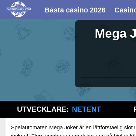
Bästa casino 2026
Casin
Mega J
UTVECKLARE:
NETENT
Spelautomaten Mega Joker är en lättförståelig slot 