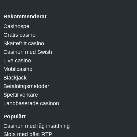
Rekommenderat
Casinospel
Gratis casino
Skattefritt casino
Casinon med Swish
Live casino
Mobilcasino
Blackjack
Betalningsmetoder
Speltillverkare
Landbaserade casinon
Populärt
Casinon med låg insättning
Slots med bäst RTP