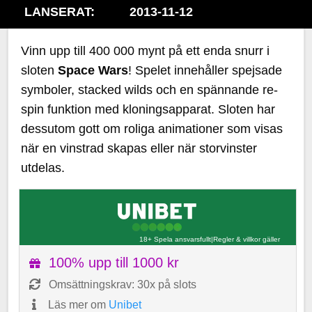
LANSERAT:
2013-11-12
Vinn upp till 400 000 mynt på ett enda snurr i
sloten
Space Wars
! Spelet innehåller spejsade
symboler, stacked wilds och en spännande re-
spin funktion med kloningsapparat. Sloten har
dessutom gott om roliga animationer som visas
när en vinstrad skapas eller när storvinster
utdelas.
18+ Spela ansvarsfullt
|
Regler & villkor gäller
100% upp till 1000 kr
Omsättningskrav: 30x på slots
Läs mer om
Unibet