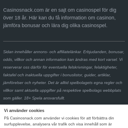
Casinosnack.com är en sajt om casinospel för dig
över 18 år. Här kan du få information om casinon,
jämföra bonusar och lära dig olika casinospel.
Sidan innehåller annons- och affiliatelänkar. Erbjudanden, bonusar,
odds, villkor och annan information kan ändras med kort varsel. Vi
reserverar oss därför för eventuella felskrivningar, felaktigheter,
faktafel och inaktuella uppgifter i bonuslistor, guider, artiklar,
jämförelser och nyheter. Det är alltid spelbolagets egna regler och
villkor samt aktuella uppgifter på respektive spelbolags webbplats
som gäller. 18+ Spela ansvarsfullt.
På Casinosnack.com använder vi cookies för att förbättra din
surfupplevelse, analysera vår trafik och visa innehåll som är