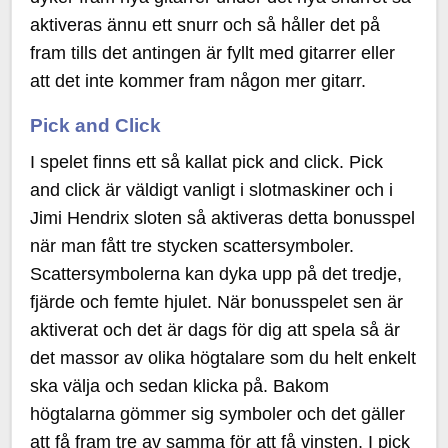
aktiveras ännu ett snurr och så håller det på
fram tills det antingen är fyllt med gitarrer eller
att det inte kommer fram någon mer gitarr.
Pick and Click
I spelet finns ett så kallat pick and click. Pick
and click är väldigt vanligt i slotmaskiner och i
Jimi Hendrix sloten så aktiveras detta bonusspel
när man fått tre stycken scattersymboler.
Scattersymbolerna kan dyka upp på det tredje,
fjärde och femte hjulet. När bonusspelet sen är
aktiverat och det är dags för dig att spela så är
det massor av olika högtalare som du helt enkelt
ska välja och sedan klicka på. Bakom
högtalarna gömmer sig symboler och det gäller
att få fram tre av samma för att få vinsten. I pick