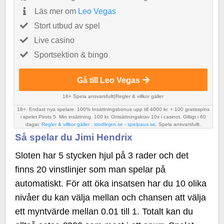
Läs mer om
Leo Vegas
Stort utbud av spel
Live casino
Sportsektion & bingo
Gå till Leo Vegas
18+ Spela ansvarsfullt
|
Regler & villkor gäller
18+. Endast nya spelare. 100% Insättningsbonus upp till 4000 kr. + 100 gratisspins
i spelet Pirots 5. Min insättning. 100 kr. Omsättningskrav 10x i casinot. Giltigt i 60
dagar.
Regler & villkor gäller
.
stodlinjen.se
-
spelpaus.se
. Spela ansvarsfullt.
Så spelar du Jimi Hendrix
Sloten har 5 stycken hjul på 3 rader och det
finns 20 vinstlinjer som man spelar på
automatiskt. För att öka insatsen har du 10 olika
nivåer du kan välja mellan och chansen att välja
ett myntvärde mellan 0.01 till 1. Totalt kan du