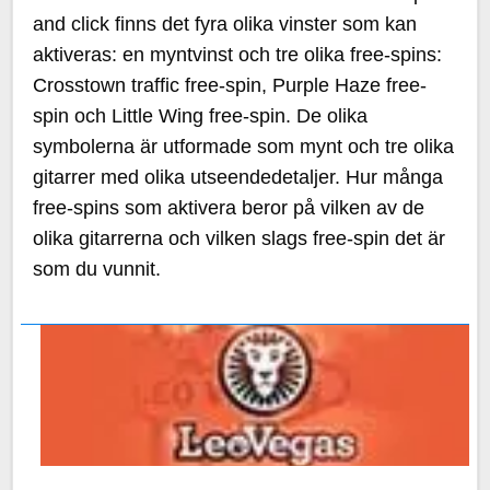
and click finns det fyra olika vinster som kan
aktiveras: en myntvinst och tre olika free-spins:
Crosstown traffic free-spin, Purple Haze free-
spin och Little Wing free-spin. De olika
symbolerna är utformade som mynt och tre olika
gitarrer med olika utseendedetaljer. Hur många
free-spins som aktivera beror på vilken av de
olika gitarrerna och vilken slags free-spin det är
som du vunnit.