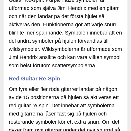
Guitar Re-spin. Purple Haze symbolen är
utformad som själva Jimi Hendrix med en gitarr
och när den landar på det första hjulet så
aktiveras den. Funktionerna gör att varje snurr
blir lite mer spännande. Symbolen innebär att en
del andra symboler på hjulen förvandlas till
wildsymboler. Wildsymbolerna är utformade som
Jimi Hendrix ansikte och kan vara vilken symbol
som helst förutom scattersymbolerna.
Red Guitar Re-Spin
Om fyra eller fler röda gitarrer landar på någon
av de 15 positionerna på hjulen så aktiveras ett
red guitar re-spin. Det innebär att symbolerna
med gitarrerna låser fast sig på hjulen och
resterande symboler kör ett extra snurr. Om det
dyker fram nya gitarrer under det nya snurret så