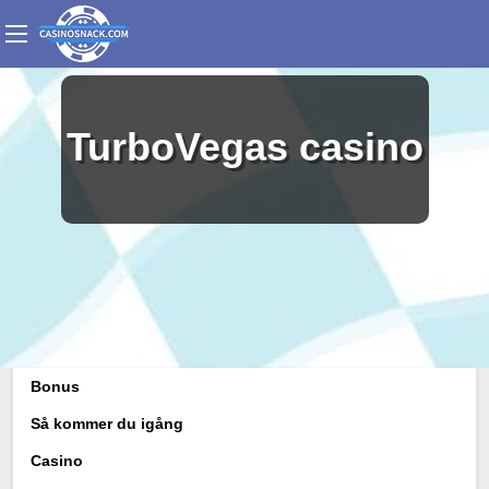
TurboVegas casino
Bonus
Så kommer du igång
Casino