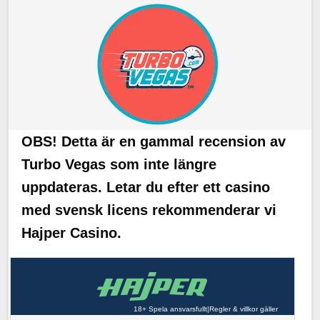
OBS! Detta är en gammal recension av
Turbo Vegas som inte längre
uppdateras. Letar du efter ett casino
med svensk licens rekommenderar vi
Hajper Casino.
18+ Spela ansvarsfullt
|
Regler & villkor gäller