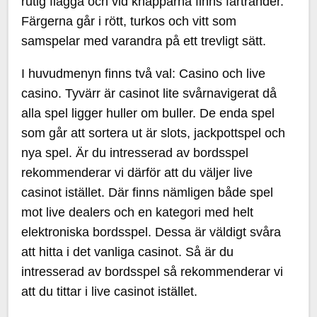
rutig flagga och vid knapparna finns fartränder.
Färgerna går i rött, turkos och vitt som
samspelar med varandra på ett trevligt sätt.
I huvudmenyn finns två val: Casino och live
casino. Tyvärr är casinot lite svårnavigerat då
alla spel ligger huller om buller. De enda spel
som går att sortera ut är slots, jackpottspel och
nya spel. Är du intresserad av bordsspel
rekommenderar vi därför att du väljer live
casinot istället. Där finns nämligen både spel
mot live dealers och en kategori med helt
elektroniska bordsspel. Dessa är väldigt svåra
att hitta i det vanliga casinot. Så är du
intresserad av bordsspel så rekommenderar vi
att du tittar i live casinot istället.