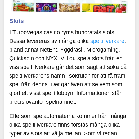
Slots
I TurboVegas casino ryms hundratals slots.
Dessa levereras av många olika
speltillverkare
,
bland annat NetEnt, Yggdrasil, Microgaming,
Quickspin och NYX. Vill du spela slots från en
viss speltillverkare går det som sagt att söka på
speltillverkarens namn i sökrutan för att få fram
spel från denna. Det går även att se vem som
gjort ett visst spel i lobbyn. Informationen står
precis ovanför spelnamnet.
Eftersom spelautomaterna kommer från många
olika speltillverkare finns förstås många olika
typer av slots att välja mellan. Som vi redan