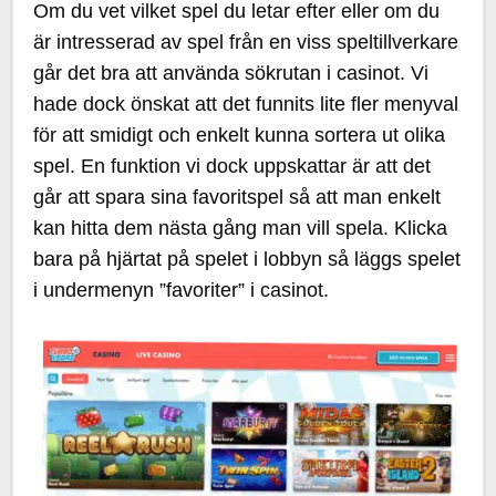
Om du vet vilket spel du letar efter eller om du
är intresserad av spel från en viss speltillverkare
går det bra att använda sökrutan i casinot. Vi
hade dock önskat att det funnits lite fler menyval
för att smidigt och enkelt kunna sortera ut olika
spel. En funktion vi dock uppskattar är att det
går att spara sina favoritspel så att man enkelt
kan hitta dem nästa gång man vill spela. Klicka
bara på hjärtat på spelet i lobbyn så läggs spelet
i undermenyn ”favoriter” i casinot.