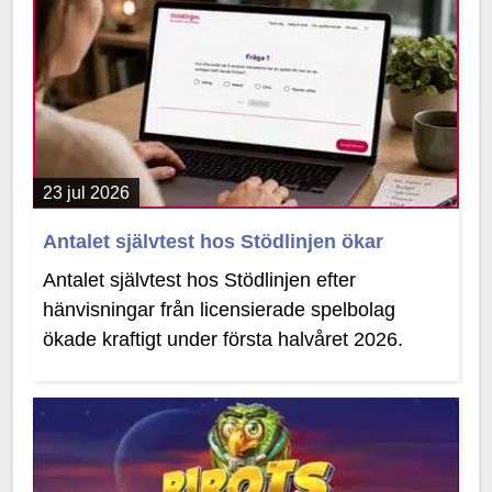
23 jul 2026
Antalet självtest hos Stödlinjen ökar
Antalet självtest hos Stödlinjen efter
hänvisningar från licensierade spelbolag
ökade kraftigt under första halvåret 2026.