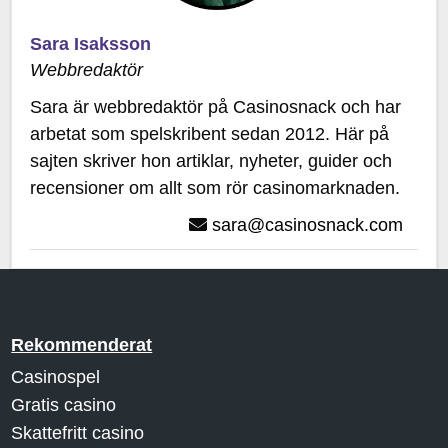
Sara Isaksson
Webbredaktör
Sara är webbredaktör på Casinosnack och har
arbetat som spelskribent sedan 2012. Här på
sajten skriver hon artiklar, nyheter, guider och
recensioner om allt som rör casinomarknaden.
sara@casinosnack.com
Rekommenderat
Casinospel
Gratis casino
Skattefritt casino