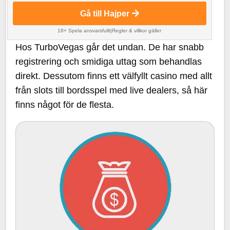
Gå till Hajper
18+ Spela ansvarsfullt
|
Regler & villkor gäller
Hos TurboVegas går det undan. De har snabb
registrering och smidiga uttag som behandlas
direkt. Dessutom finns ett välfyllt casino med allt
från slots till bordsspel med live dealers, så här
finns något för de flesta.