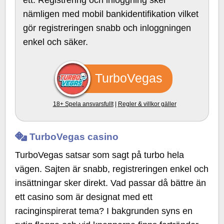
nämligen med mobil bankidentifikation vilket
gör registreringen snabb och inloggningen
enkel och säker.
TurboVegas
18+ Spela ansvarsfullt
|
Regler & villkor gäller
TurboVegas casino
TurboVegas satsar som sagt på turbo hela
vägen. Sajten är snabb, registreringen enkel och
insättningar sker direkt. Vad passar då bättre än
ett casino som är designat med ett
racinginspirerat tema? I bakgrunden syns en