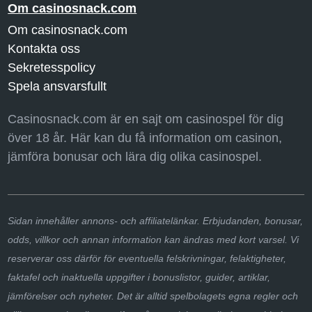
Om casinosnack.com
Om casinosnack.com
Kontakta oss
Sekretesspolicy
Spela ansvarsfullt
Casinosnack.com är en sajt om casinospel för dig
över 18 år. Här kan du få information om casinon,
jämföra bonusar och lära dig olika casinospel.
Sidan innehåller annons- och affiliatelänkar. Erbjudanden, bonusar,
odds, villkor och annan information kan ändras med kort varsel. Vi
reserverar oss därför för eventuella felskrivningar, felaktigheter,
faktafel och inaktuella uppgifter i bonuslistor, guider, artiklar,
jämförelser och nyheter. Det är alltid spelbolagets egna regler och