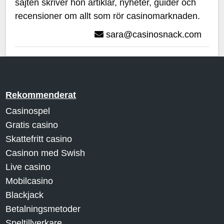
sajten skriver hon artiklar, nyheter, guider och
recensioner om allt som rör casinomarknaden.
sara@casinosnack.com
Rekommenderat
Casinospel
Gratis casino
Skattefritt casino
Casinon med Swish
Live casino
Mobilcasino
Blackjack
Betalningsmetoder
Speltillverkare