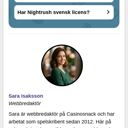
Har Nightrush svensk licens?
Sara Isaksson
Webbredaktör
Sara är webbredaktör på Casinosnack och har
arbetat som spelskribent sedan 2012. Här på