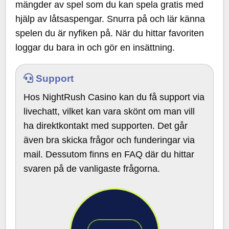
mängder av spel som du kan spela gratis med
hjälp av låtsaspengar. Snurra på och lär känna
spelen du är nyfiken på. När du hittar favoriten
loggar du bara in och gör en insättning.
Support
Hos NightRush Casino kan du få support via
livechatt, vilket kan vara skönt om man vill
ha direktkontakt med supporten. Det går
även bra skicka frågor och funderingar via
mail. Dessutom finns en FAQ där du hittar
svaren på de vanligaste frågorna.