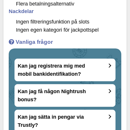
Flera betalningsalternativ
Nackdelar
Ingen filtreringsfunktion på slots
Ingen egen kategori för jackpottspel
Vanliga frågor
Kan jag registrera mig med
mobil bankidentifikation?
Kan jag få någon Nightrush
bonus?
Kan jag sätta in pengar via
Trustly?