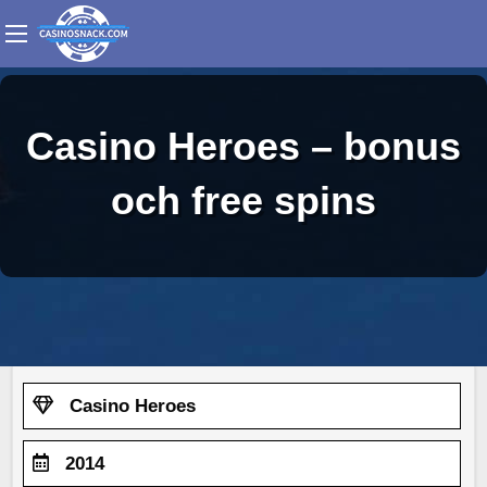
Casino Heroes – bonus
och free spins
Casino Heroes
2014