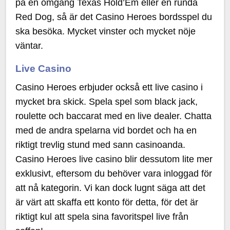
på en omgång Texas Hold’Em eller en runda
Red Dog, så är det Casino Heroes bordsspel du
ska besöka. Mycket vinster och mycket nöje
väntar.
Live Casino
Casino Heroes erbjuder också ett live casino i
mycket bra skick. Spela spel som black jack,
roulette och baccarat med en live dealer. Chatta
med de andra spelarna vid bordet och ha en
riktigt trevlig stund med sann casinoanda.
Casino Heroes live casino blir dessutom lite mer
exklusivt, eftersom du behöver vara inloggad för
att nå kategorin. Vi kan dock lugnt säga att det
är värt att skaffa ett konto för detta, för det är
riktigt kul att spela sina favoritspel live från