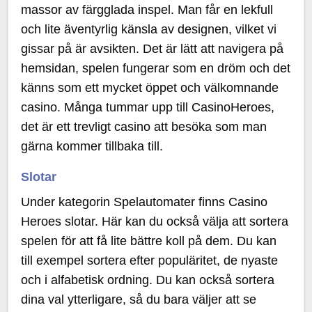
massor av färgglada inspel. Man får en lekfull
och lite äventyrlig känsla av designen, vilket vi
gissar på är avsikten. Det är lätt att navigera på
hemsidan, spelen fungerar som en dröm och det
känns som ett mycket öppet och välkomnande
casino. Många tummar upp till CasinoHeroes,
det är ett trevligt casino att besöka som man
gärna kommer tillbaka till.
Slotar
Under kategorin Spelautomater finns Casino
Heroes slotar. Här kan du också välja att sortera
spelen för att få lite bättre koll på dem. Du kan
till exempel sortera efter populäritet, de nyaste
och i alfabetisk ordning. Du kan också sortera
dina val ytterligare, så du bara väljer att se