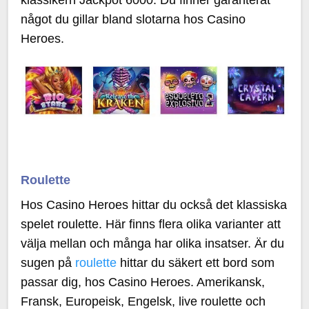
klassikern Jackpot 6000. Du finner garanterat
något du gillar bland slotarna hos Casino
Heroes.
Roulette
Hos Casino Heroes hittar du också det klassiska
spelet roulette. Här finns flera olika varianter att
välja mellan och många har olika insatser. Är du
sugen på
roulette
hittar du säkert ett bord som
passar dig, hos Casino Heroes. Amerikansk,
Fransk, Europeisk, Engelsk, live roulette och