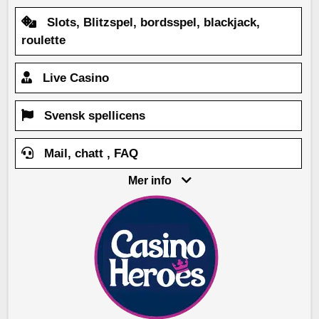
Slots, Blitzspel, bordsspel, blackjack,
roulette
Live Casino
Svensk spellicens
Mail, chatt , FAQ
Mer info