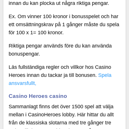
innan du kan plocka ut några riktiga pengar.
Ex. Om vinner 100 kronor i bonusspelet och har
ett omsättningskrav på 1 gånger måste du spela
för 100 x 1= 100 kronor.
Riktiga pengar används före du kan använda
bonuspengar.
Läs fullständiga regler och villkor hos Casino
Heroes innan du tackar ja till bonusen.
Spela
ansvarsfullt,
Casino Heroes casino
Sammanlagt finns det över 1500 spel att välja
mellan i CasinoHeroes lobby. Här hittar du allt
från de klassiska slotarna med tre gånger tre