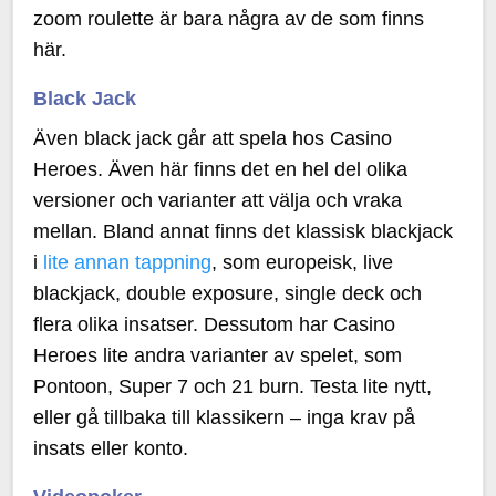
zoom roulette är bara några av de som finns
här.
Black Jack
Även black jack går att spela hos Casino
Heroes. Även här finns det en hel del olika
versioner och varianter att välja och vraka
mellan. Bland annat finns det klassisk blackjack
i
lite annan tappning
, som europeisk, live
blackjack, double exposure, single deck och
flera olika insatser. Dessutom har Casino
Heroes lite andra varianter av spelet, som
Pontoon, Super 7 och 21 burn. Testa lite nytt,
eller gå tillbaka till klassikern – inga krav på
insats eller konto.