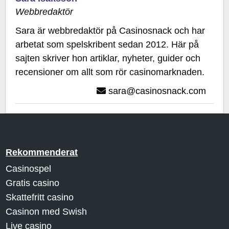
Webbredaktör
Sara är webbredaktör på Casinosnack och har
arbetat som spelskribent sedan 2012. Här på
sajten skriver hon artiklar, nyheter, guider och
recensioner om allt som rör casinomarknaden.
sara@casinosnack.com
Rekommenderat
Casinospel
Gratis casino
Skattefritt casino
Casinon med Swish
Live casino