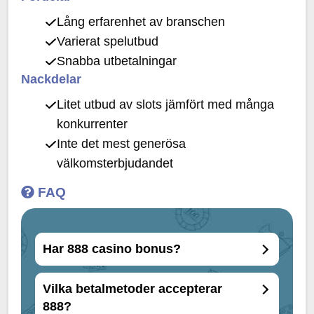
Lång erfarenhet av branschen
Varierat spelutbud
Snabba utbetalningar
Nackdelar
Litet utbud av slots jämfört med många
konkurrenter
Inte det mest generösa
välkomsterbjudandet
FAQ
Har 888 casino bonus?
Vilka betalmetoder accepterar
888?