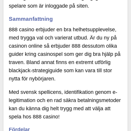
spelare som är inloggade på siten.
Sammanfattning
888 casino erbjuder en bra helhetsupplevelse,
med trygga val och varierat utbud. Är du ny på
casinon online så erbjuder 888 dessutom olika
guider kring casinospel som ger dig bra hjälp på
traven. Bland annat finns en extremt utförlig
blackjack-strategiguide som kan vara till stor
nytta för nybörjaren.
Med svensk spellicens, identifikation genom e-
legitimation och en rad säkra betalningsmetoder
kan du känna dig helt trygg med att välja att
spela hos 888 casino!
Fördelar