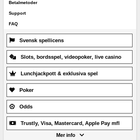
Betalmetoder
Support
FAQ
Svensk spellicens
Slots, bordsspel, videopoker, live casino
Lunchjackpott & exklusiva spel
Poker
Odds
Trustly, Visa, Mastercard, Apple Pay mfl
Mer info