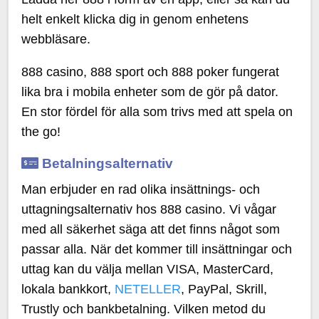
helt enkelt klicka dig in genom enhetens
webbläsare.
888 casino, 888 sport och 888 poker fungerat
lika bra i mobila enheter som de gör på dator.
En stor fördel för alla som trivs med att spela on
the go!
Betalningsalternativ
Man erbjuder en rad olika insättnings- och
uttagningsalternativ hos 888 casino. Vi vågar
med all säkerhet säga att det finns något som
passar alla. När det kommer till insättningar och
uttag kan du välja mellan VISA, MasterCard,
lokala bankkort,
NETELLER
, PayPal, Skrill,
Trustly och bankbetalning. Vilken metod du