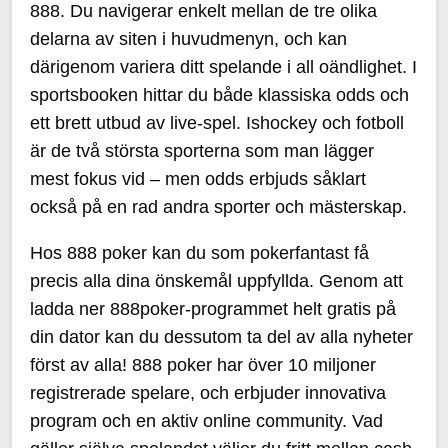
888. Du navigerar enkelt mellan de tre olika
delarna av siten i huvudmenyn, och kan
därigenom variera ditt spelande i all oändlighet. I
sportsbooken hittar du både klassiska odds och
ett brett utbud av live-spel. Ishockey och fotboll
är de två största sporterna som man lägger
mest fokus vid – men odds erbjuds såklart
också på en rad andra sporter och mästerskap.
Hos 888 poker kan du som pokerfantast få
precis alla dina önskemål uppfyllda. Genom att
ladda ner 888poker-programmet helt gratis på
din dator kan du dessutom ta del av alla nyheter
först av alla! 888 poker har över 10 miljoner
registrerade spelare, och erbjuder innovativa
program och en aktiv online community. Vad