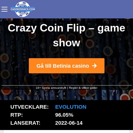
Crazy Coin Flip – game
show
Gå till Betinia casino
18+ Spela ansvarsfullt
|
Regler & villkor gäller
UTVECKLARE:
EVOLUTION
RTP:
96.05%
LANSERAT:
2022-06-14