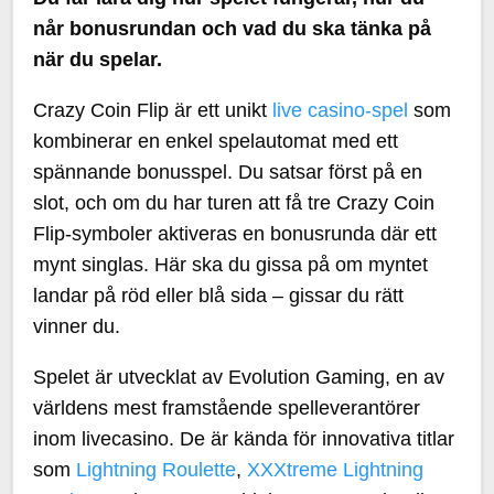
når bonusrundan och vad du ska tänka på
när du spelar.
Crazy Coin Flip är ett unikt
live casino-spel
som
kombinerar en enkel spelautomat med ett
spännande bonusspel. Du satsar först på en
slot, och om du har turen att få tre Crazy Coin
Flip-symboler aktiveras en bonusrunda där ett
mynt singlas. Här ska du gissa på om myntet
landar på röd eller blå sida – gissar du rätt
vinner du.
Spelet är utvecklat av Evolution Gaming, en av
världens mest framstående spelleverantörer
inom livecasino. De är kända för innovativa titlar
som
Lightning Roulette
,
XXXtreme Lightning