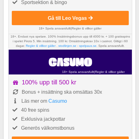
Sportsektion & bingo
Gå till Leo Vegas
18+ Spela ansvarsfullt
|
Regler & villkor gäller
18+. Endast nya spelare. 100% Insättningsbonus upp till 4000 kr. + 100 gratisspins
i spelet Pirots 5. Min insättning. 100 kr. Omsättningskrav 10x i casinot. Giltigt i 60
dagar.
Regler & villkor gäller
.
stodlinjen.se
-
spelpaus.se
. Spela ansvarsfullt.
18+ Spela ansvarsfullt
|
Regler & villkor gäller
100% upp till 500 kr
Bonus + insättning ska omsättas 30x
Läs mer om
Casumo
40 free spins
Exklusiva jackpottar
Generös välkomstbonus