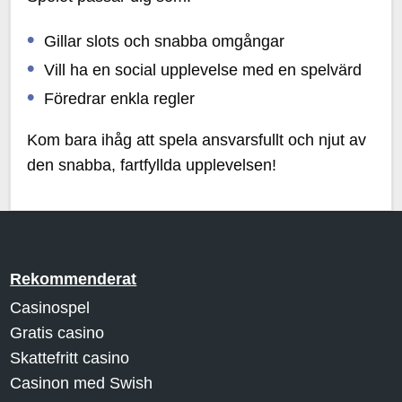
Gillar slots och snabba omgångar
Vill ha en social upplevelse med en spelvärd
Föredrar enkla regler
Kom bara ihåg att spela ansvarsfullt och njut av
den snabba, fartfyllda upplevelsen!
Rekommenderat
Casinospel
Gratis casino
Skattefritt casino
Casinon med Swish