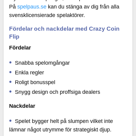
På
spelpaus.se
kan du stänga av dig från alla
svensklicensierade spelaktörer.
Fördelar och nackdelar med Crazy Coin
Flip
Fördelar
Snabba spelomgångar
Enkla regler
Roligt bonusspel
Snygg design och proffsiga dealers
Nackdelar
Spelet bygger helt på slumpen vilket inte
lämnar något utrymme för strategiskt djup.