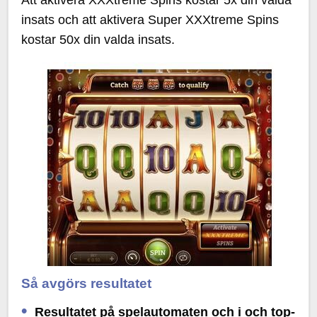
Att aktivera XXXtreme Spins kostar 5x din valda
insats och att aktivera Super XXXtreme Spins
kostar 50x din valda insats.
Så avgörs resultatet
Resultatet på spelautomaten och i och top-