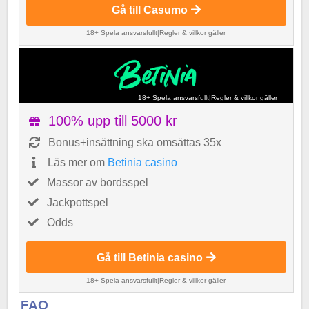
Gå till Casumo
18+ Spela ansvarsfullt
|
Regler & villkor gäller
18+ Spela ansvarsfullt
|
Regler & villkor gäller
100% upp till 5000 kr
Bonus+insättning ska omsättas 35x
Läs mer om
Betinia casino
Massor av bordsspel
Jackpottspel
Odds
Gå till Betinia casino
18+ Spela ansvarsfullt
|
Regler & villkor gäller
FAQ