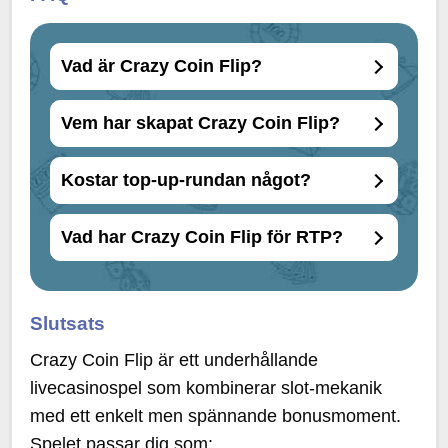
Vad är Crazy Coin Flip?
Vem har skapat Crazy Coin Flip?
Kostar top-up-rundan något?
Vad har Crazy Coin Flip för RTP?
Slutsats
Crazy Coin Flip är ett underhållande
livecasinospel som kombinerar slot-mekanik
med ett enkelt men spännande bonusmoment.
Spelet passar dig som: