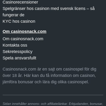
Casinorecensioner
Spelgränser hos casinon med svensk licens – så
fungerar de
KYC hos casinon
Om casinosnack.com
Om casinosnack.com
Kontakta oss
Sekretesspolicy
Spela ansvarsfullt
Casinosnack.com är en sajt om casinospel för dig
över 18 år. Här kan du få information om casinon,
jämföra bonusar och lära dig olika casinospel.
Sidan innehåller annons- och affiliatelänkar. Erbjudanden, bonusar,