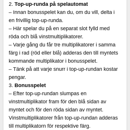
Top-up-runda på spelautomat
– Innan bonusspelet kan du, om du vill, delta i
en frivillig top-up-runda.
– Här spelar du på en separat slot fylld med
röda och blå vinstmultiplikatorer.
– Varje gång du får tre multiplikatorer i samma
färg i rad (röd eller blå) adderas den till myntets
kommande multiplikator i bonusspelet.
– Tänk på att varje snurr i top-up-rundan kostar
pengar.
Bonusspelet
– Efter top-up-rundan slumpas en
vinstmultiplikator fram för den blå sidan av
myntet och för den röda sidan av myntet.
Vinstmultiplikatorer från top-up-rundan adderas
till multiplikatorn för respektive färg.