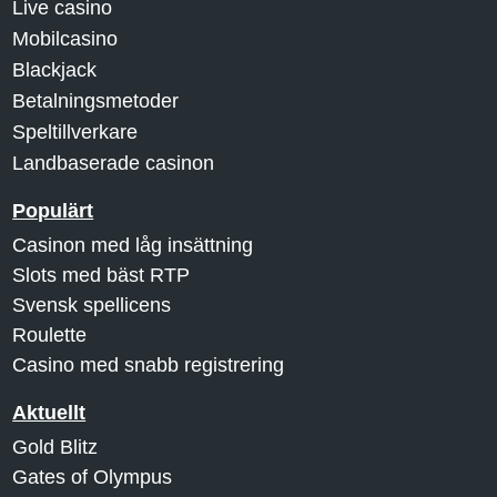
Live casino
Mobilcasino
Blackjack
Betalningsmetoder
Speltillverkare
Landbaserade casinon
Populärt
Casinon med låg insättning
Slots med bäst RTP
Svensk spellicens
Roulette
Casino med snabb registrering
Aktuellt
Gold Blitz
Gates of Olympus