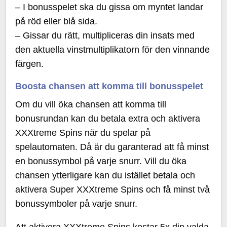
– I bonusspelet ska du gissa om myntet landar
på röd eller blå sida.
– Gissar du rätt, multipliceras din insats med
den aktuella vinstmultiplikatorn för den vinnande
färgen.
Boosta chansen att komma till bonusspelet
Om du vill öka chansen att komma till
bonusrundan kan du betala extra och aktivera
XXXtreme Spins när du spelar på
spelautomaten. Då är du garanterad att få minst
en bonussymbol på varje snurr. Vill du öka
chansen ytterligare kan du istället betala och
aktivera Super XXXtreme Spins och få minst två
bonussymboler på varje snurr.