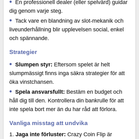
En professionell dealer (eller spelvärd) guidar
dig genom varje steg.
Tack vare en blandning av slot-mekanik och
liveunderhållning blir upplevelsen social, enkel
och spännande.
Strategier
Slumpen styr:
Eftersom spelet är helt
slumpmässigt finns inga säkra strategier för att
öka vinstchansen.
Spela ansvarsfullt:
Bestäm en budget och
håll dig till den. Kontrollera din bankrulle för att
inte spela bort mer än du har råd att förlora.
Vanliga misstag att undvika
Jaga inte förluster:
Crazy Coin Flip är