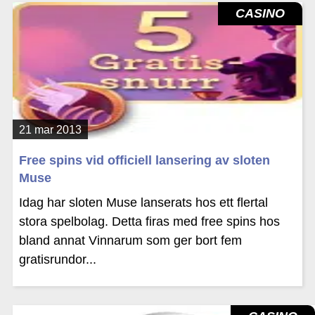
CASINO
21 mar 2013
Free spins vid officiell lansering av sloten
Muse
Idag har sloten Muse lanserats hos ett flertal
stora spelbolag. Detta firas med free spins hos
bland annat Vinnarum som ger bort fem
gratisrundor...