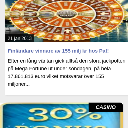
21 jan 2013
Finländare vinnare av 155 milj kr hos Paf!
Efter en lång väntan gick alltså den stora jackpotten
på Mega Fortune ut under söndagen, på hela
17,861,813 euro vilket motsvarar över 155
miljoner...
CASINO