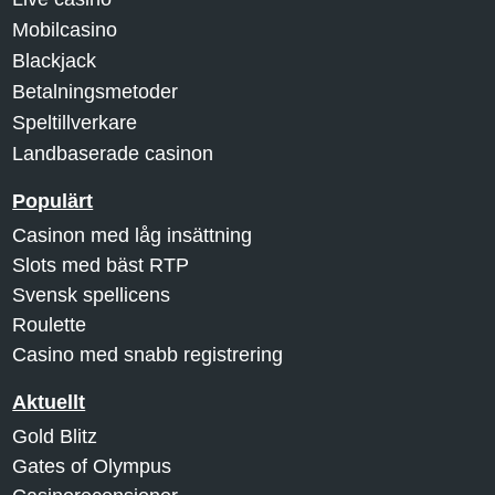
Mobilcasino
Blackjack
Betalningsmetoder
Speltillverkare
Landbaserade casinon
Populärt
Casinon med låg insättning
Slots med bäst RTP
Svensk spellicens
Roulette
Casino med snabb registrering
Aktuellt
Gold Blitz
Gates of Olympus