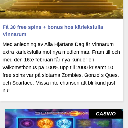
Få 30 free spins + bonus hos kärleksfulla
Vinnarum
Med anledning av Alla Hjärtans Dag är Vinnarum
extra kärleksfulla mot nya medlemmar. Fram till och
med den 16:e februari får nya kunder en
välkomstbonus på 100% upp till 2000 kr samt 10
free spins var på slotarna Zombies, Gonzo´s Quest
och Scarface. Missa inte chansen att bli kund just
nu!
CASINO