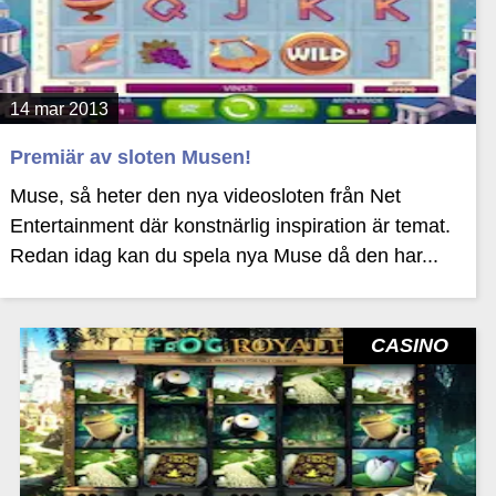
14 mar 2013
Premiär av sloten Musen!
Muse, så heter den nya videosloten från Net
Entertainment där konstnärlig inspiration är temat.
Redan idag kan du spela nya Muse då den har...
CASINO