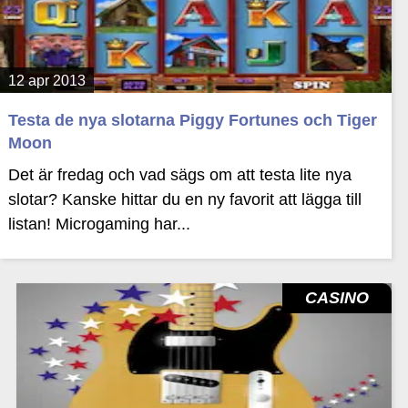
12 apr 2013
Testa de nya slotarna Piggy Fortunes och Tiger
Moon
Det är fredag och vad sägs om att testa lite nya
slotar? Kanske hittar du en ny favorit att lägga till
listan! Microgaming har...
CASINO