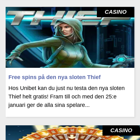
CASINO
Free spins på den nya sloten Thief
Hos Unibet kan du just nu testa den nya sloten
Thief helt gratis! Fram till och med den 25:e
januari ger de alla sina spelare...
CASINO