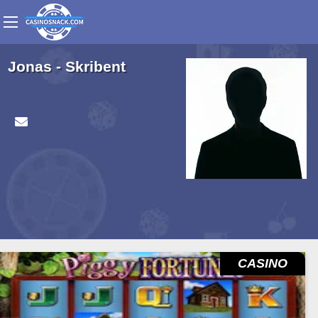
Jonas - Skribent
CASINO