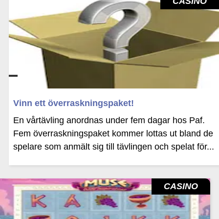
CASINO
Vinn ett överraskningspaket!
En vårtävling anordnas under fem dagar hos Paf.
Fem överraskningspaket kommer lottas ut bland de
spelare som anmält sig till tävlingen och spelat för...
CASINO