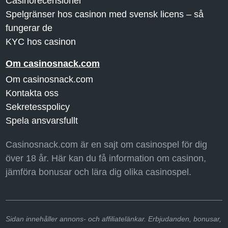
Casinorecensioner
Spelgränser hos casinon med svensk licens – så
fungerar de
KYC hos casinon
Om casinosnack.com
Om casinosnack.com
Kontakta oss
Sekretesspolicy
Spela ansvarsfullt
Casinosnack.com är en sajt om casinospel för dig
över 18 år. Här kan du få information om casinon,
jämföra bonusar och lära dig olika casinospel.
Sidan innehåller annons- och affiliatelänkar. Erbjudanden, bonusar,