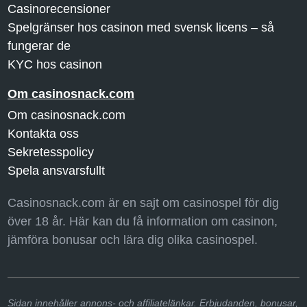
Casinorecensioner
Spelgränser hos casinon med svensk licens – så
fungerar de
KYC hos casinon
Om casinosnack.com
Om casinosnack.com
Kontakta oss
Sekretesspolicy
Spela ansvarsfullt
Casinosnack.com är en sajt om casinospel för dig
över 18 år. Här kan du få information om casinon,
jämföra bonusar och lära dig olika casinospel.
Sidan innehåller annons- och affiliatelänkar. Erbjudanden, bonusar,