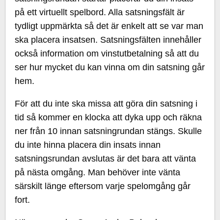
på ett virtuellt spelbord. Alla satsningsfält är
tydligt uppmärkta så det är enkelt att se var man
ska placera insatsen. Satsningsfälten innehåller
också information om vinstutbetalning så att du
ser hur mycket du kan vinna om din satsning går
hem.
För att du inte ska missa att göra din satsning i
tid så kommer en klocka att dyka upp och räkna
ner från 10 innan satsningrundan stängs. Skulle
du inte hinna placera din insats innan
satsningsrundan avslutas är det bara att vänta
på nästa omgång. Man behöver inte vänta
särskilt länge eftersom varje spelomgång går
fort.