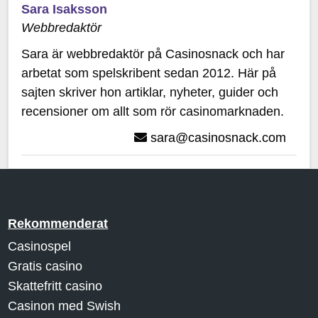
Sara Isaksson
Webbredaktör
Sara är webbredaktör på Casinosnack och har
arbetat som spelskribent sedan 2012. Här på
sajten skriver hon artiklar, nyheter, guider och
recensioner om allt som rör casinomarknaden.
sara@casinosnack.com
Rekommenderat
Casinospel
Gratis casino
Skattefritt casino
Casinon med Swish