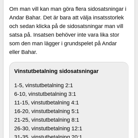
Om man vill kan man göra flera sidosatsningar i
Andar Bahar. Det är bara att välja insatsstorlek
och sedan klicka på de sidosatsningar man vill
satsa på. Insatsen behöver inte vara lika stor
som den man lägger i grundspelet på Andar
eller Bahar.
Vinstutbetalning sidosatsningar
1-5, vinstutbetalning 2:1
6-10, vinstutbetalning 3:1
11-15, vinstutbetalning 4:1
16-20, vinstutbetalning 5:1
21-25, vinstutbetalning 8:1
26-30, vinstutbetalning 12:1
31-35, vinstutbetalning 20:1