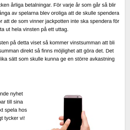
ken årliga betalningar. För varje år som går så blir
ga av spelarna blev oroliga att de skulle spendera
r att de som vinner jackpotten inte ska spendera för
a ut hela vinsten på ett uttag.
nsten på detta viset så kommer vinstsumman att bli
 summan direkt så finns möjlighet att göra det. Det
ka sätt som skulle kunna ge en större avkastning
jande nyhet
r till sina
kt spela hos
 tycker vi!