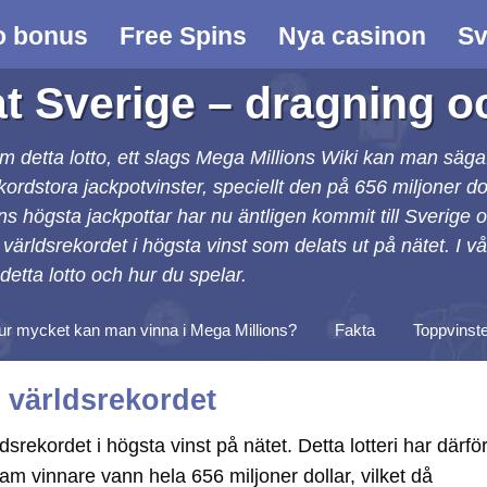
o bonus
Free Spins
Nya casinon
Sv
at Sverige – dragning o
a om detta lotto, ett slags Mega Millions Wiki kan man säg
ekordstora jackpotvinster, speciellt den på 656 miljoner d
ns högsta jackpottar har nu äntligen kommit till Sverige 
världsrekordet i högsta vinst som delats ut på nätet. I v
etta lotto och hur du spelar.
ur mycket kan man vinna i Mega Millions?
Fakta
Toppvinst
 världsrekordet
srekordet i högsta vinst på nätet. Detta lotteri har därfö
am vinnare vann hela 656 miljoner dollar, vilket då