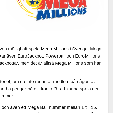
ven möjligt att spela Mega Millions i Sverige. Mega
brukar även EuroJackpot, Powerball och EuroMillions
jackpottar, men det är alltså Mega Millions som har
otteriet, om du inte redan är medlem på någon av
 ha pengar på ditt konto för att kunna spela den
 nummer.
 och även ett Mega Ball nummer mellan 1 till 15.