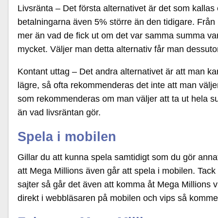
Livsränta – Det första alternativet är det som kallas
betalningarna även 5% större än den tidigare. Frå
mer än vad de fick ut om det var samma summa varje 
mycket. Väljer man detta alternativ får man dessutom
Kontant uttag – Det andra alternativet är att man k
lägre, så ofta rekommenderas det inte att man väljer
som rekommenderas om man väljer att ta ut hela su
än vad livsräntan gör.
Spela i mobilen
Gillar du att kunna spela samtidigt som du gör annat,
att Mega Millions även går att spela i mobilen. Tack 
sajter så går det även att komma åt Mega Millions v
direkt i webbläsaren på mobilen och vips så kommer 