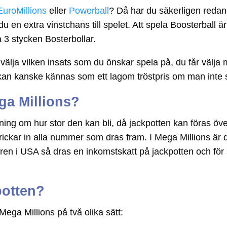
EuroMillions
eller
Powerball
? Då har du säkerligen redan
du en extra vinstchans till spelet. Att spela Boosterball ä
 3 stycken Bosterbollar.
lja vilken insats som du önskar spela på, du får välja 
 kan kanske kännas som ett lagom tröstpris om man inte s
ga Millions?
ning om hur stor den kan bli, då jackpotten kan föras öve
ckar in alla nummer som dras fram. I Mega Millions är 
ren i USA så dras en inkomstskatt på jackpotten och för 
potten?
Mega Millions på två olika sätt: