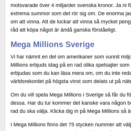
motsvarade över 4 miljarder svenska kronor. Ja ni för
extrema summor som det rör sig om. De enorma jac
om att vinna. Att de lockar att vinna så mycket pen
råd att köpa något är ändå ganska förståeligt.
Mega Millions Sverige
Vi har nämnt en del om amerikaner som vunnit miljon
Millions erbjuds idag på en rad olika spelsajter som
erbjudas som du kan läsa mera om, om du inte redan k
världsrekordet på högsta vinst som delats ut på näte
Om du vill spela Mega Millions i Sverige så får du 
dessa. Har du tur kommer det kanske vara någon bo
rad du ska välja. Klicka dig in på Mega Millions så 
I Mega Millions finns det 75 stycken nummer att väl