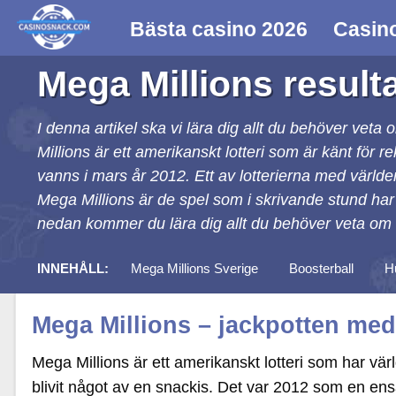
Bästa casino 2026
Casin
Mega Millions result
I denna artikel ska vi lära dig allt du behöver vet
Millions är ett amerikanskt lotteri som är känt för r
vanns i mars år 2012. Ett av lotterierna med världe
Mega Millions är de spel som i skrivande stund har 
nedan kommer du lära dig allt du behöver veta om d
INNEHÅLL:
Mega Millions Sverige
Boosterball
H
Mega Millions – jackpotten med
Mega Millions är ett amerikanskt lotteri som har värld
blivit något av en snackis. Det var 2012 som en ens