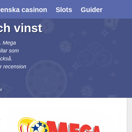
enska casinon
Slots
Guider
ch vinst
a. Mega
ollar som
också.
år recension
er
r