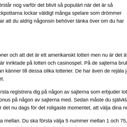
står nog varför det blivit så populärt när det är så
kpottarna lockar väldigt många spelare som drömmer
gar att du aldrig någonsin behöver tänka över om du har
er och att det är ett amerikanskt lotteri men nu är det ä
 är inriktade på lotteri och casinospel. På de sajterna 
änner till dessa olika lotterier. De har även de rejäla 
t.
första registrera dig på någon av sajterna som erbjuder l
nus på någon av sajterna med. Sedan måste du självklart
är det nu dags för det roligaste momentet, att välja dina
ja mellan. Du ska första välja 5 nummer mellan 1 och 75,