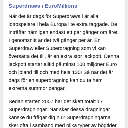
Superdraws i EuroMillions
När det är dags för Superdraws i är alla
lottospelare i hela Europa lite extra taggade. De
inträffar nämligen endast ett par gånger om året.
I genomsnitt är det två gånger per år. En
Superdraw eller Superdragning som vi kan
översätta det till, är en extra stor jackpott. Denna
jackpott startar alltid på minst 100 miljoner Euro
och ibland till och med hela 130! Så när det är
dags för en superdragning kan du ta hem
extrema summor pengar.
Sedan starten 2007 har det skett totalt 17
Superdragningar. När sker dessa dragningar
kanske du frågar dig nu? Superdragningarna
sker ofta i samband med olika typer av högtider