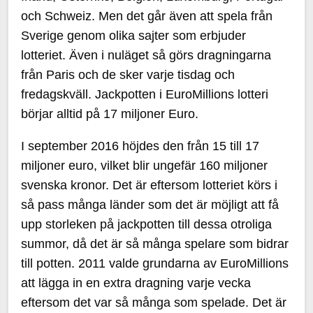
och Schweiz. Men det går även att spela från
Sverige genom olika sajter som erbjuder
lotteriet. Även i nuläget så görs dragningarna
från Paris och de sker varje tisdag och
fredagskväll. Jackpotten i EuroMillions lotteri
börjar alltid på 17 miljoner Euro.
I september 2016 höjdes den från 15 till 17
miljoner euro, vilket blir ungefär 160 miljoner
svenska kronor. Det är eftersom lotteriet körs i
så pass många länder som det är möjligt att få
upp storleken på jackpotten till dessa otroliga
summor, då det är så många spelare som bidrar
till potten. 2011 valde grundarna av EuroMillions
att lägga in en extra dragning varje vecka
eftersom det var så många som spelade. Det är