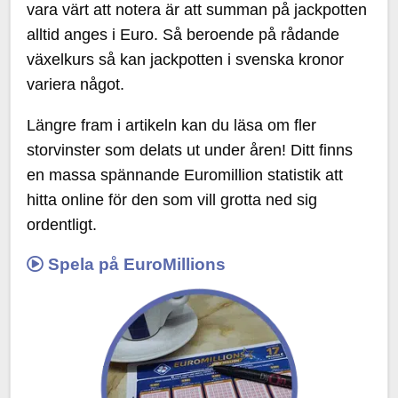
vara värt att notera är att summan på jackpotten
alltid anges i Euro. Så beroende på rådande
växelkurs så kan jackpotten i svenska kronor
variera något.
Längre fram i artikeln kan du läsa om fler
storvinster som delats ut under åren! Ditt finns
en massa spännande Euromillion statistik att
hitta online för den som vill grotta ned sig
ordentligt.
Spela på EuroMillions