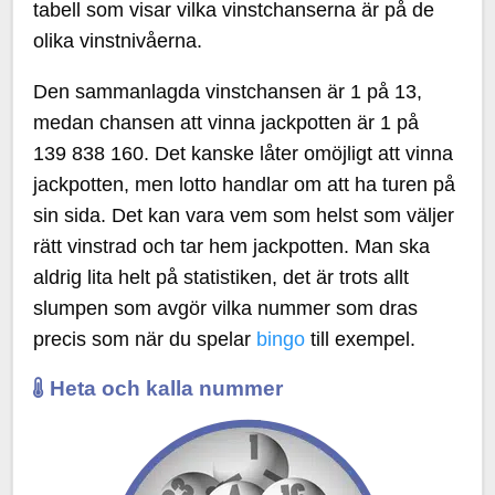
tabell som visar vilka vinstchanserna är på de
olika vinstnivåerna.
Den sammanlagda vinstchansen är 1 på 13,
medan chansen att vinna jackpotten är 1 på
139 838 160. Det kanske låter omöjligt att vinna
jackpotten, men lotto handlar om att ha turen på
sin sida. Det kan vara vem som helst som väljer
rätt vinstrad och tar hem jackpotten. Man ska
aldrig lita helt på statistiken, det är trots allt
slumpen som avgör vilka nummer som dras
precis som när du spelar
bingo
till exempel.
Heta och kalla nummer