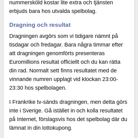
nummersköld kostar lite extra och tjänsten
erbjuds bara hos utvalda spelbolag.
Dragning och resultat
Dragningen avgörs som vi tidigare nämnt på
tisdagar och fredagar. Bara några timmar efter
att dragningen genomförts presenteras
Euromillions resultat officiellt och du kan rätta
din rad. Normalt sett finns resultatet med de
vinnande numren upplagt vid klockan 23:00-
23:30 hos spelbolagen.
I Frankrike tv-sänds dragningen, men detta görs
inte i Sverige. Gå istället in och kolla resultatet
på Internet, förslagsvis hos det spelbolag där du
lämnat in din lottokupong.