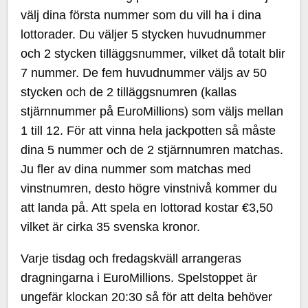
välj dina första nummer som du vill ha i dina
lottorader. Du väljer 5 stycken huvudnummer
och 2 stycken tilläggsnummer, vilket då totalt blir
7 nummer. De fem huvudnummer väljs av 50
stycken och de 2 tilläggsnumren (kallas
stjärnnummer på EuroMillions) som väljs mellan
1 till 12. För att vinna hela jackpotten så måste
dina 5 nummer och de 2 stjärnnumren matchas.
Ju fler av dina nummer som matchas med
vinstnumren, desto högre vinstnivå kommer du
att landa på. Att spela en lottorad kostar €3,50
vilket är cirka 35 svenska kronor.
Varje tisdag och fredagskväll arrangeras
dragningarna i EuroMillions. Spelstoppet är
ungefär klockan 20:30 så för att delta behöver