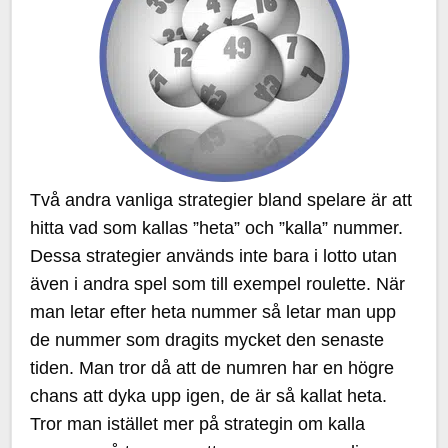
Två andra vanliga strategier bland spelare är att
hitta vad som kallas ”heta” och ”kalla” nummer.
Dessa strategier används inte bara i lotto utan
även i andra spel som till exempel roulette. När
man letar efter heta nummer så letar man upp
de nummer som dragits mycket den senaste
tiden. Man tror då att de numren har en högre
chans att dyka upp igen, de är så kallat heta.
Tror man istället mer på strategin om kalla