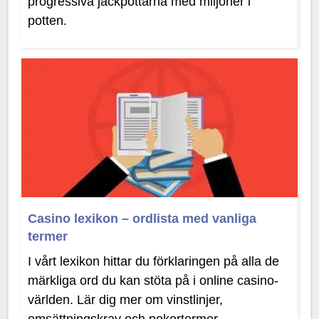
progressiva jackpottarna med miljoner i
potten.
Casino lexikon – ordlista med vanliga
termer
I vårt lexikon hittar du förklaringen på alla de
märkliga ord du kan stöta på i online casino-
världen. Lär dig mer om vinstlinjer,
omsättningskrav och pokertermer.