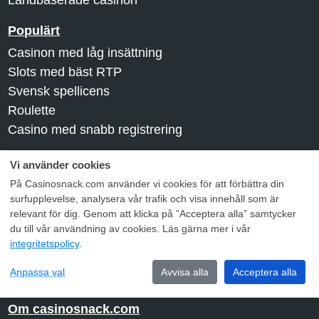
Landbaserade casinon
Populärt
Casinon med låg insättning
Slots med bäst RTP
Svensk spellicens
Roulette
Casino med snabb registrering
Aktuellt
Gold Blitz
På Casinosnack.com använder vi cookies för att förbättra din
surfupplevelse, analysera vår trafik och visa innehåll som är
Gates of Olympus
relevant för dig. Genom att klicka på ”Acceptera alla” samtycker
Casinorecensioner
du till vår användning av cookies. Läs gärna mer i vår
Spelgränser hos casinon med svensk licens – så
integritetspolicy
.
fungerar de
Anpassa val
Avvisa alla
Acceptera alla
KYC hos casinon
Om casinosnack.com