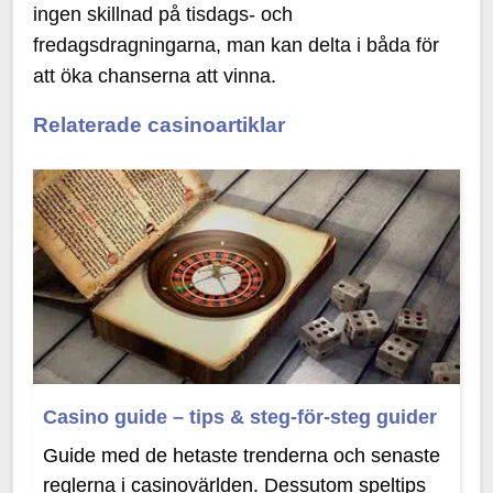
ingen skillnad på tisdags- och
fredagsdragningarna, man kan delta i båda för
att öka chanserna att vinna.
Relaterade casinoartiklar
Casino guide – tips & steg-för-steg guider
Guide med de hetaste trenderna och senaste
reglerna i casinovärlden. Dessutom speltips