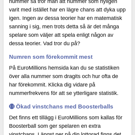
nummer så tror man att nummer som nyligen
varit med istället har en lägre chans att dyka upp
igen. Ingen av dessa teorier har en matematisk
sanning i sig, men trots detta så är det många
spelare som väljer att spela enligt någon av
dessa teorier. Vad tror du på?
Numren som förekommit mest
På EuroMillions hemsida kan du se statistiken
över alla nummer som dragits och hur ofta de
har förekommit. Klicka dig vidare på
nummerfrekvens för att se ytterligare statistik.
Ökad vinstchans med Boosterballs
Det finns ett tillägg i EuroMillions som kallas för
Boosterball som ger spelaren en extra
vinstchans. Längst ner på din lottorad finns det