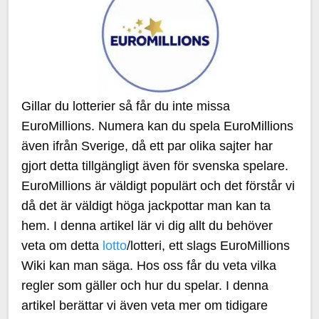
Gillar du lotterier så får du inte missa
EuroMillions. Numera kan du spela EuroMillions
även ifrån Sverige, då ett par olika sajter har
gjort detta tillgängligt även för svenska spelare.
EuroMillions är väldigt populärt och det förstår vi
då det är väldigt höga jackpottar man kan ta
hem. I denna artikel lär vi dig allt du behöver
veta om detta
lotto
/lotteri, ett slags EuroMillions
Wiki kan man säga. Hos oss får du veta vilka
regler som gäller och hur du spelar. I denna
artikel berättar vi även veta mer om tidigare