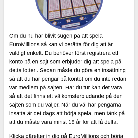
Om du nu har blivit sugen på att spela
EuroMillions så kan vi berätta för dig att är
väldigt enkelt. Du behöver först registrera ett
konto på en sajt som erbjuder dig att spela på
detta lotteri. Sedan måste du göra en insättning
så att du har pengar på kontot om du inte redan
var medlem på sajten. Har du tur kan det vara
så att det finns ett välkomsterbjudande på den
sajten som du väljer. När du väl har pengarna
insatta är det dags att börja spela, men tänk på
att du måste vara minst 18 år för att få delta.
Klicka därefter in dig på EuroMillions och börja