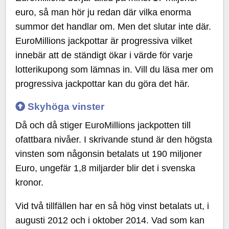
euro, så man hör ju redan där vilka enorma
summor det handlar om. Men det slutar inte där.
EuroMillions jackpottar är progressiva vilket
innebär att de ständigt ökar i värde för varje
lotterikupong som lämnas in. Vill du läsa mer om
progressiva jackpottar kan du göra det här.
Skyhöga vinster
Då och då stiger EuroMillions jackpotten till
ofattbara nivåer. I skrivande stund är den högsta
vinsten som någonsin betalats ut 190 miljoner
Euro, ungefär 1,8 miljarder blir det i svenska
kronor.
Vid två tillfällen har en så hög vinst betalats ut, i
augusti 2012 och i oktober 2014. Vad som kan