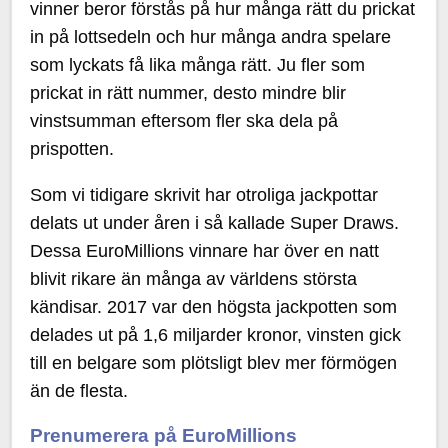
vinner beror förstås på hur många rätt du prickat
in på lottsedeln och hur många andra spelare
som lyckats få lika många rätt. Ju fler som
prickat in rätt nummer, desto mindre blir
vinstsumman eftersom fler ska dela på
prispotten.
Som vi tidigare skrivit har otroliga jackpottar
delats ut under åren i så kallade Super Draws.
Dessa EuroMillions vinnare har över en natt
blivit rikare än många av världens största
kändisar. 2017 var den högsta jackpotten som
delades ut på 1,6 miljarder kronor, vinsten gick
till en belgare som plötsligt blev mer förmögen
än de flesta.
Prenumerera på EuroMillions