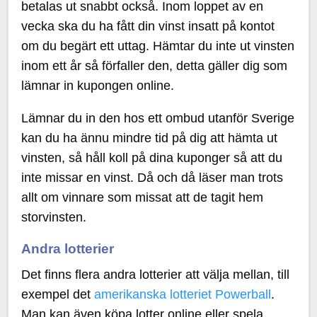
betalas ut snabbt också. Inom loppet av en
vecka ska du ha fått din vinst insatt på kontot
om du begärt ett uttag. Hämtar du inte ut vinsten
inom ett år så förfaller den, detta gäller dig som
lämnar in kupongen online.
Lämnar du in den hos ett ombud utanför Sverige
kan du ha ännu mindre tid på dig att hämta ut
vinsten, så håll koll på dina kuponger så att du
inte missar en vinst. Då och då läser man trots
allt om vinnare som missat att de tagit hem
storvinsten.
Andra lotterier
Det finns flera andra lotterier att välja mellan, till
exempel det
amerikanska lotteriet Powerball
.
Man kan även köpa lotter online eller spela