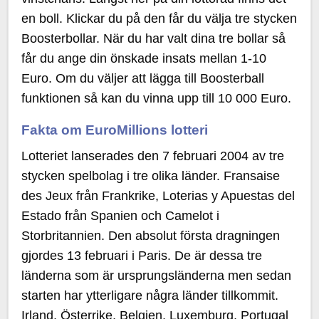
en boll. Klickar du på den får du välja tre stycken
Boosterbollar. När du har valt dina tre bollar så
får du ange din önskade insats mellan 1-10
Euro. Om du väljer att lägga till Boosterball
funktionen så kan du vinna upp till 10 000 Euro.
Fakta om EuroMillions lotteri
Lotteriet lanserades den 7 februari 2004 av tre
stycken spelbolag i tre olika länder. Fransaise
des Jeux från Frankrike, Loterias y Apuestas del
Estado från Spanien och Camelot i
Storbritannien. Den absolut första dragningen
gjordes 13 februari i Paris. De är dessa tre
länderna som är ursprungsländerna men sedan
starten har ytterligare några länder tillkommit.
Irland, Österrike, Belgien, Luxemburg, Portugal