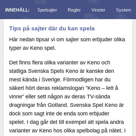
INNEHÅLL:
Spelsajter
Regler
Vinster
Systemsp
Tips på sajter där du kan spela
Här nedan tipsar vi om sajter som erbjuder olika
typer av Keno spel.
Det finns flera olika varianter av Keno och
statliga Svenska Spels Keno är kanske den
mest kända i Sverige. Förmodligen har du
säkert hört deras reklamslogan ”Keno – lett å
vinne” eller sett någon av deras TV-sända
dragningar från Gotland. Svenska Spel Keno är
dock som sagt inte de enda som erbjuder
spelet. I dag går det till exempel att spela andra
varianter av Keno hos olika spelbolag på nätet. I