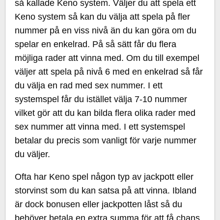
så kallade Keno system. Väljer du att spela ett
Keno system så kan du välja att spela på fler
nummer på en viss nivå än du kan göra om du
spelar en enkelrad. På så sätt får du flera
möjliga rader att vinna med. Om du till exempel
väljer att spela på nivå 6 med en enkelrad så får
du välja en rad med sex nummer. I ett
systemspel får du istället välja 7-10 nummer
vilket gör att du kan bilda flera olika rader med
sex nummer att vinna med. I ett systemspel
betalar du precis som vanligt för varje nummer
du väljer.
Ofta har Keno spel någon typ av jackpott eller
storvinst som du kan satsa på att vinna. Ibland
är dock bonusen eller jackpotten låst så du
behöver betala en extra summa för att få chans