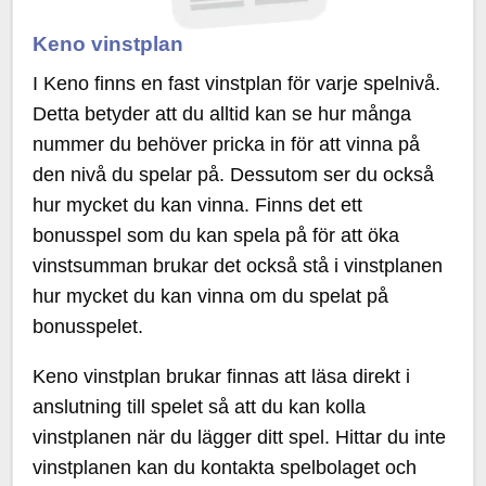
Keno vinstplan
I Keno finns en fast vinstplan för varje spelnivå.
Detta betyder att du alltid kan se hur många
nummer du behöver pricka in för att vinna på
den nivå du spelar på. Dessutom ser du också
hur mycket du kan vinna. Finns det ett
bonusspel som du kan spela på för att öka
vinstsumman brukar det också stå i vinstplanen
hur mycket du kan vinna om du spelat på
bonusspelet.
Keno vinstplan brukar finnas att läsa direkt i
anslutning till spelet så att du kan kolla
vinstplanen när du lägger ditt spel. Hittar du inte
vinstplanen kan du kontakta spelbolaget och