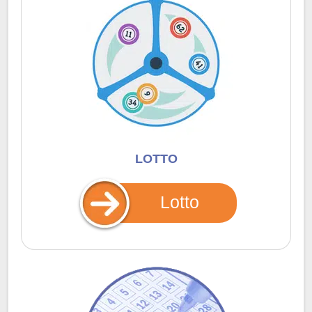
LOTTO
Lotto