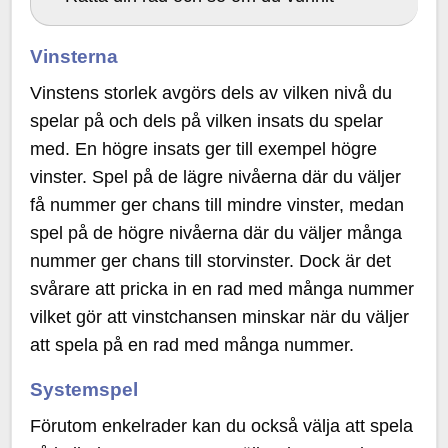
Vinsterna
Vinstens storlek avgörs dels av vilken nivå du
spelar på och dels på vilken insats du spelar
med. En högre insats ger till exempel högre
vinster. Spel på de lägre nivåerna där du väljer
få nummer ger chans till mindre vinster, medan
spel på de högre nivåerna där du väljer många
nummer ger chans till storvinster. Dock är det
svårare att pricka in en rad med många nummer
vilket gör att vinstchansen minskar när du väljer
att spela på en rad med många nummer.
Systemspel
Förutom enkelrader kan du också välja att spela